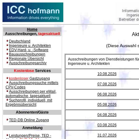
Home
Ausschreibungen,
tagesaktuell
Akt
Deutschland
(Diese Auswahl s
Ingenieure u. Architekten
EDV-Hard- u. -Software
Bauausschreibungen
Regionale Übersicht
Ausschreibungen von Dienstleistungen fü
Ausschreibungsarchiv
Ingenieure u. Architekten
Kostenlose
Services
10.08.2026
kostenloser
Gastzugang
Ausschreibungssuche mittels
07.08.2026
CPV-Codes
Ausschreibungen per eMail,
06.08.2026
automatische, tagesaktuell
Suchprofil, individuell, mit
Ergebnisübersicht
05.08.2026
Abonnenten/Gäste
04.08.2026
TED-DB Online Zugang
03.08.2026
Anmeldung
31.07.2026
Leistungen/Preise, TED -