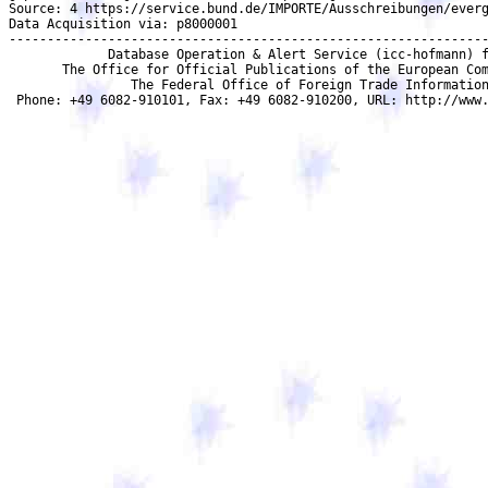
Source: 4 https://service.bund.de/IMPORTE/Ausschreibungen/everg
Data Acquisition via: p8000001

---------------------------------------------------------------
             Database Operation & Alert Service (icc-hofmann) f
       The Office for Official Publications of the European Com
                The Federal Office of Foreign Trade Information