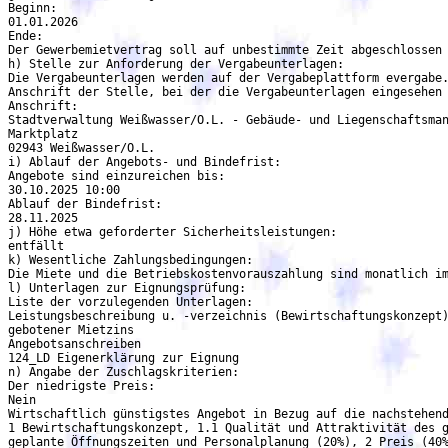
Beginn:

01.01.2026

Ende:

Der Gewerbemietvertrag soll auf unbestimmte Zeit abgeschlossen 
h) Stelle zur Anforderung der Vergabeunterlagen:

Die Vergabeunterlagen werden auf der Vergabeplattform evergabe.
Anschrift der Stelle, bei der die Vergabeunterlagen eingesehen 
Anschrift:

Stadtverwaltung Weißwasser/O.L. - Gebäude- und Liegenschaftsman
Marktplatz

02943 Weißwasser/O.L.

i) Ablauf der Angebots- und Bindefrist:

Angebote sind einzureichen bis:

30.10.2025 10:00

Ablauf der Bindefrist:

28.11.2025

j) Höhe etwa geforderter Sicherheitsleistungen:

entfällt

k) Wesentliche Zahlungsbedingungen:

Die Miete und die Betriebskostenvorauszahlung sind monatlich im
l) Unterlagen zur Eignungsprüfung:

Liste der vorzulegenden Unterlagen:

Leistungsbeschreibung u. -verzeichnis (Bewirtschaftungskonzept)
gebotener Mietzins

Angebotsanschreiben

124_LD Eigenerklärung zur Eignung

n) Angabe der Zuschlagskriterien:

Der niedrigste Preis:

Nein

Wirtschaftlich günstigstes Angebot in Bezug auf die nachstehend
1 Bewirtschaftungskonzept, 1.1 Qualität und Attraktivität des g
geplante Öffnungszeiten und Personalplanung (20%), 2 Preis (40%