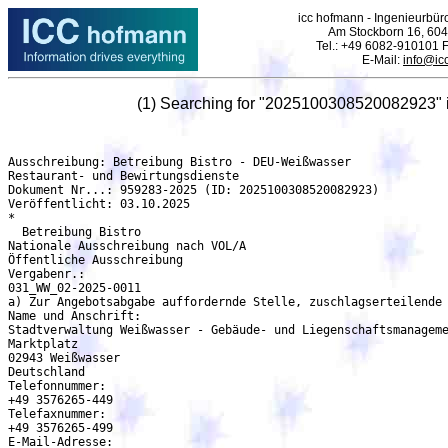
icc hofmann - Ingenieurbüro
Am Stockborn 16, 604
Tel.: +49 6082-910101 
E-Mail:
info@ic
(1) Searching for "2025100308520082923" 
Ausschreibung: Betreibung Bistro - DEU-Weißwasser

Restaurant- und Bewirtungsdienste

Dokument Nr...: 959283-2025 (ID: 2025100308520082923)

Veröffentlicht: 03.10.2025

*

  Betreibung Bistro

Nationale Ausschreibung nach VOL/A

Öffentliche Ausschreibung

Vergabenr.:

031_WW_02-2025-0011

a) Zur Angebotsabgabe auffordernde Stelle, zuschlagserteilende 
Name und Anschrift:

Stadtverwaltung Weißwasser - Gebäude- und Liegenschaftsmanageme
Marktplatz

02943 Weißwasser

Deutschland

Telefonnummer:

+49 3576265-449

Telefaxnummer:

+49 3576265-499

E-Mail-Adresse:
