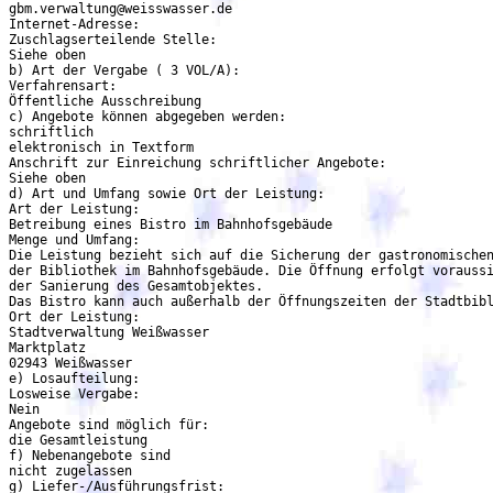
gbm.verwaltung@weisswasser.de

Internet-Adresse:

Zuschlagserteilende Stelle:

Siehe oben

b) Art der Vergabe ( 3 VOL/A):

Verfahrensart:

Öffentliche Ausschreibung

c) Angebote können abgegeben werden:

schriftlich

elektronisch in Textform

Anschrift zur Einreichung schriftlicher Angebote:

Siehe oben

d) Art und Umfang sowie Ort der Leistung:

Art der Leistung:

Betreibung eines Bistro im Bahnhofsgebäude

Menge und Umfang:

Die Leistung bezieht sich auf die Sicherung der gastronomischen
der Bibliothek im Bahnhofsgebäude. Die Öffnung erfolgt voraussi
der Sanierung des Gesamtobjektes.

Das Bistro kann auch außerhalb der Öffnungszeiten der Stadtbibl
Ort der Leistung:

Stadtverwaltung Weißwasser

Marktplatz

02943 Weißwasser

e) Losaufteilung:

Losweise Vergabe:

Nein

Angebote sind möglich für:

die Gesamtleistung

f) Nebenangebote sind

nicht zugelassen

g) Liefer-/Ausführungsfrist:
