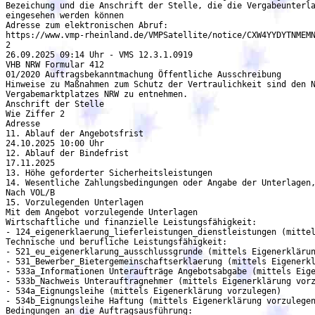
Bezeichung und die Anschrift der Stelle, die die Vergabeunterla
eingesehen werden können

Adresse zum elektronischen Abruf:

https://www.vmp-rheinland.de/VMPSatellite/notice/CXW4YYDYTNMEMN
2

26.09.2025 09:14 Uhr - VMS 12.3.1.0919

VHB NRW Formular 412

01/2020 Auftragsbekanntmachung Öffentliche Ausschreibung

Hinweise zu Maßnahmen zum Schutz der Vertraulichkeit sind den N
Vergabemarktplatzes NRW zu entnehmen.

Anschrift der Stelle

Wie Ziffer 2

Adresse

11. Ablauf der Angebotsfrist

24.10.2025 10:00 Uhr

12. Ablauf der Bindefrist

17.11.2025

13. Höhe geforderter Sicherheitsleistungen

14. Wesentliche Zahlungsbedingungen oder Angabe der Unterlagen,
Nach VOL/B

15. Vorzulegenden Unterlagen

Mit dem Angebot vorzulegende Unterlagen

Wirtschaftliche und finanzielle Leistungsfähigkeit:

- 124_eigenerklaerung_lieferleistungen_dienstleistungen (mittel
Technische und berufliche Leistungsfähigkeit:

- 521_eu_eigenerklarung_ausschlussgrunde (mittels Eigenerklärun
- 531_Bewerber_Bietergemeinschaftserklaerung (mittels Eigenerkl
- 533a_Informationen Unteraufträge Angebotsabgabe (mittels Eige
- 533b_Nachweis Unterauftragnehmer (mittels Eigenerklärung vorz
- 534a_Eignungsleihe (mittels Eigenerklärung vorzulegen)

- 534b_Eignungsleihe Haftung (mittels Eigenerklärung vorzulegen
Bedingungen an die Auftragsausführung:
