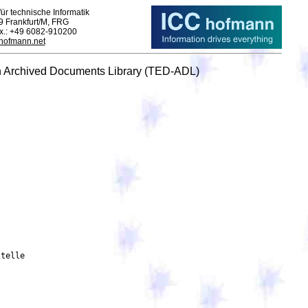
ür technische Informatik
9 Frankfurt/M, FRG
ax.: +49 6082-910200
-hofmann.net
n Archived Documents Library (TED-ADL)
telle
