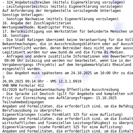
- 324_Angebotsschreiben (mittels Eigenerklärung vorzulegen)

- Leistungsverzeichnis (mittels Eigenerklärung vorzulegen)

Auf Anforderung der Vergabestelle vorzulegende Unterlagen

Sonstige Unterlagen:

- Sonstige Nachweise (mittels Eigenerklärung vorzulegen)

16. Angabe der Zuschlagskriterien

Wertungsmethode: Niedrigster Preis.

17. Berücksichtigung von Werkstätten für behinderte Menschen un
18. Sonstiges

- Die Stadt Ratingen übernimmt keine Verantwortung für die Voll
Bekanntmachungen, die in Ausschreibungsblättern oder auf Aussch
veröffentlicht wurden, deren Betreiber dazu nicht von der aussc
Legitimiert wurden nur www.bund.de und die Firma Bi-Medien.

- Anfragen und andere zusätzliche Informationen von Bewerber*in
 09:00 Uhr zulässig und werden nur bearbeitet, wenn Sie in der 
Vergabevorgangs (Projekts) auf dem Vergabemarktplatz Rheinland 
eingestellt wurden.

- Das Angebot muss spätestens am 24.10.2025 um 10:00 Uhr zu die
3

26.09.2025 09:14 Uhr - VMS 12.3.1.0919

VHB NRW Formular 412

01/2020 Auftragsbekanntmachung Öffentliche Ausschreibung

- Die Sprache ist Deutsch (gilt für Angebote und kompletten sch
Frist zur Einreichung von Aufklärungsfragen: 15.10.2025

Teilnahmebedingungen

Angaben und Formalitäten, die erforderlich sind, um die Befähig
Berufsausübung zu überprüfen:

Eigenerklärungen (siehe Formblatt 325 für eine Auflistung)

Angaben und Formalitäten, die erforderlich sind, um die Einhalt
wirtschaftlichen und finanziellen Leistungsfähigkeit zu überprü
Eigenerklärungen (siehe Formblatt 325 für eine Auflistung)

Angaben und Formalitäten, die erforderlich sind, um die Einhalt