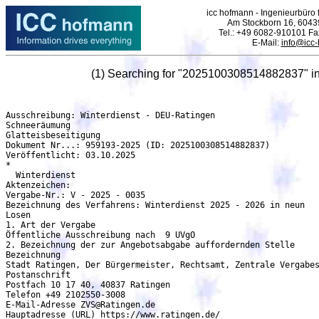
icc hofmann - Ingenieurbüro f
Am Stockborn 16, 6043
Tel.: +49 6082-910101 F
E-Mail:
info@icc
(1) Searching for "2025100308514882837" i
Ausschreibung: Winterdienst - DEU-Ratingen

Schneeräumung

Glatteisbeseitigung

Dokument Nr...: 959193-2025 (ID: 2025100308514882837)

Veröffentlicht: 03.10.2025

*

  Winterdienst

Aktenzeichen:

Vergabe-Nr.: V - 2025 - 0035

Bezeichnung des Verfahrens: Winterdienst 2025 - 2026 in neun

Losen

1. Art der Vergabe

Öffentliche Ausschreibung nach  9 UVgO

2. Bezeichnung der zur Angebotsabgabe auffordernden Stelle

Bezeichnung

Stadt Ratingen, Der Bürgermeister, Rechtsamt, Zentrale Vergabes
Postanschrift

Postfach 10 17 40, 40837 Ratingen

Telefon +49 2102550-3008

E-Mail-Adresse ZVS@Ratingen.de

Hauptadresse (URL) https://www.ratingen.de/
