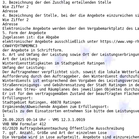
3. Bezeichnung der den Zuschlag erteilenden Stelle

Wie Ziffer 2

Adresse

4. Bezeichnung der Stelle, bei der die Angebote einzureichen si
Wie Ziffer 2

Adresse

Elektronische Angebote werden über den Vergabemarktplatz des La
5. Form der Angebote

Zugelassen ist: die Abgabe

elektronischer Angebote ausschließlich unter https://www.vmp-rh
CXW4YYDYTNMEMNC3

der Angebote in Schriftform.

6. Art und Umfang der Leistung sowie Ort der Leistungserbringun
Art der Leistung:

Winterdiensttätigkeiten im Stadtgebiet Ratingen

Umfang der Leistung:

Der Auftragnehmer verpflichtet sich, soweit die lokale Wetterla
Aufforderung durch den Auftraggeber, den Winterdienst durchzufü
Winterdiensts ist entsprechend den Vorgaben des Leistungsverzei
Straßenreinigungs- und Gebührensatzung der Stadt Ratingen in de
sowie des Streu- und Räumplanes des jeweiligen Objektes durchzu
Er ist für den vertragsgemäßen Zustand der beauftragten Flächen
Erfüllungsort:

Stadtgebiet Ratingen, 40878 Ratingen

Ergänzende/Abweichende Angaben zum Erfüllungsort:

Details zu den Einsatzorten entnehmen Sie bitte dem Leistungsve
1

26.09.2025 09:14 Uhr - VMS 12.3.1.0919

VHB NRW Formular 412

01/2020 Auftragsbekanntmachung Öffentliche Ausschreibung

7. ggf. Anzahl, Größe und Art der einzelnen Lose

Die Vergabe wird in Lose aufgeteilt. Angebote sind einzureichen