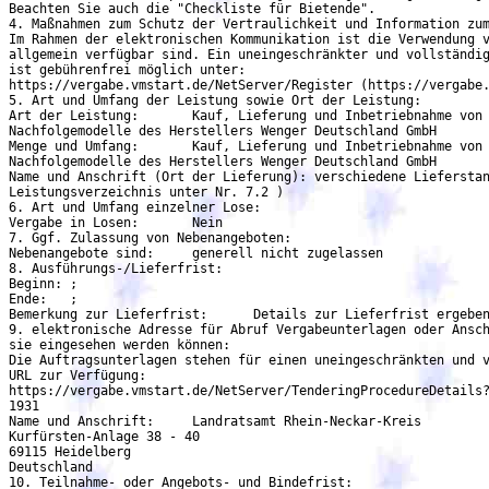
Beachten Sie auch die "Checkliste für Bietende".	

4. Maßnahmen zum Schutz der Vertraulichkeit und Information zum
Im Rahmen der elektronischen Kommunikation ist die Verwendung v
allgemein verfügbar sind. Ein uneingeschränkter und vollständig
ist gebührenfrei möglich unter:

https://vergabe.vmstart.de/NetServer/Register (https://vergabe.v
5. Art und Umfang der Leistung sowie Ort der Leistung:

Art der Leistung:	Kauf, Lieferung und Inbetriebnahme von Spezialnadeldruckern FB 251 oder funktionsgleicher

Nachfolgemodelle des Herstellers Wenger Deutschland GmbH

Menge und Umfang:	Kauf, Lieferung und Inbetriebnahme von Spezialnadeldruckern FB 251 oder funktionsgleicher

Nachfolgemodelle des Herstellers Wenger Deutschland GmbH

Name und Anschrift (Ort der Lieferung):	verschiedene Lieferstandorte im Rhein-Neckar-Kreis (vgl. Vergabeunterlagen,

Leistungsverzeichnis unter Nr. 7.2 )

6. Art und Umfang einzelner Lose:

Vergabe in Losen:	Nein

7. Ggf. Zulassung von Nebenangeboten:

Nebenangebote sind:	generell nicht zugelassen

8. Ausführungs-/Lieferfrist:

Beginn:	;

Ende:	;

Bemerkung zur Lieferfrist:	Details zur Lieferfrist ergeben sich aus dem Leistungsverzeichnis (vgl. unter Nr. 7.2);

9. elektronische Adresse für Abruf Vergabeunterlagen oder Ansch
sie eingesehen werden können:

Die Auftragsunterlagen stehen für einen uneingeschränkten und v
URL zur Verfügung:	

https://vergabe.vmstart.de/NetServer/TenderingProcedureDetails?
1931

Name und Anschrift:	Landratsamt Rhein-Neckar-Kreis

Kurfürsten-Anlage 38 - 40

69115 Heidelberg

Deutschland

10. Teilnahme- oder Angebots- und Bindefrist:
