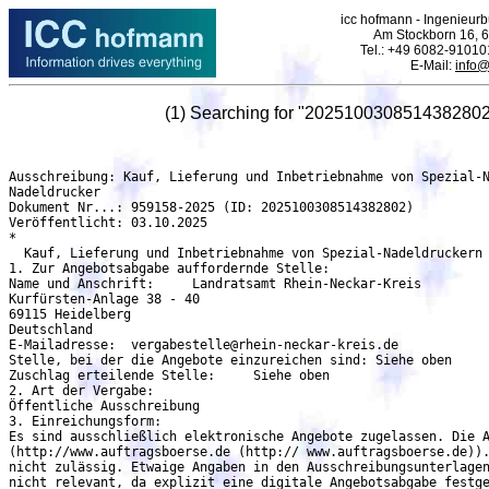
icc hofmann - Ingenieurbü
Am Stockborn 16, 6
Tel.: +49 6082-91010
E-Mail:
info@
(1) Searching for "2025100308514382802
Ausschreibung: Kauf, Lieferung und Inbetriebnahme von Spezial-N
Nadeldrucker

Dokument Nr...: 959158-2025 (ID: 2025100308514382802)

Veröffentlicht: 03.10.2025

*

  Kauf, Lieferung und Inbetriebnahme von Spezial-Nadeldruckern

1. Zur Angebotsabgabe auffordernde Stelle:

Name und Anschrift:	Landratsamt Rhein-Neckar-Kreis

Kurfürsten-Anlage 38 - 40

69115 Heidelberg

Deutschland

E-Mailadresse:	vergabestelle@rhein-neckar-kreis.de

Stelle, bei der die Angebote einzureichen sind:	Siehe oben

Zuschlag erteilende Stelle:	Siehe oben

2. Art der Vergabe:

Öffentliche Ausschreibung	

3. Einreichungsform:

Es sind ausschließlich elektronische Angebote zugelassen. Die A
(http://www.auftragsboerse.de (http:// www.auftragsboerse.de)).
nicht zulässig. Etwaige Angaben in den Ausschreibungsunterlagen
nicht relevant, da explizit eine digitale Angebotsabgabe festge