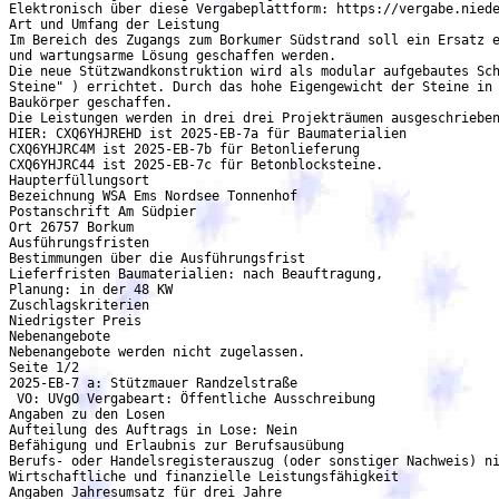
Elektronisch über diese Vergabeplattform: https://vergabe.niede
Art und Umfang der Leistung

Im Bereich des Zugangs zum Borkumer Südstrand soll ein Ersatz e
und wartungsarme Lösung geschaffen werden.

Die neue Stützwandkonstruktion wird als modular aufgebautes Sch
Steine" ) errichtet. Durch das hohe Eigengewicht der Steine in 
Baukörper geschaffen.

Die Leistungen werden in drei drei Projekträumen ausgeschrieben
HIER: CXQ6YHJREHD ist 2025-EB-7a für Baumaterialien

CXQ6YHJRC4M ist 2025-EB-7b für Betonlieferung

CXQ6YHJRC44 ist 2025-EB-7c für Betonblocksteine.

Haupterfüllungsort

Bezeichnung WSA Ems Nordsee Tonnenhof

Postanschrift Am Südpier

Ort 26757 Borkum

Ausführungsfristen

Bestimmungen über die Ausführungsfrist

Lieferfristen Baumaterialien: nach Beauftragung,

Planung: in der 48 KW

Zuschlagskriterien

Niedrigster Preis

Nebenangebote

Nebenangebote werden nicht zugelassen.

Seite 1/2

2025-EB-7 a: Stützmauer Randzelstraße

 VO: UVgO Vergabeart: Öffentliche Ausschreibung

Angaben zu den Losen

Aufteilung des Auftrags in Lose: Nein

Befähigung und Erlaubnis zur Berufsausübung

Berufs- oder Handelsregisterauszug (oder sonstiger Nachweis) ni
Wirtschaftliche und finanzielle Leistungsfähigkeit

Angaben Jahresumsatz für drei Jahre
