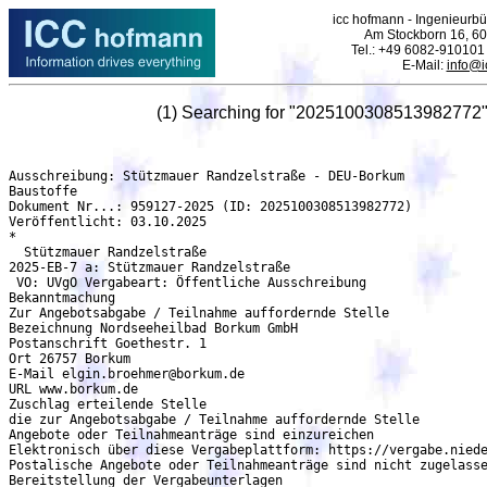
icc hofmann - Ingenieurbür
Am Stockborn 16, 60
Tel.: +49 6082-910101
E-Mail:
info@i
(1) Searching for "2025100308513982772"
Ausschreibung: Stützmauer Randzelstraße - DEU-Borkum

Baustoffe

Dokument Nr...: 959127-2025 (ID: 2025100308513982772)

Veröffentlicht: 03.10.2025

*

  Stützmauer Randzelstraße

2025-EB-7 a: Stützmauer Randzelstraße

 VO: UVgO Vergabeart: Öffentliche Ausschreibung

Bekanntmachung

Zur Angebotsabgabe / Teilnahme auffordernde Stelle

Bezeichnung Nordseeheilbad Borkum GmbH

Postanschrift Goethestr. 1

Ort 26757 Borkum

E-Mail elgin.broehmer@borkum.de

URL www.borkum.de

Zuschlag erteilende Stelle

die zur Angebotsabgabe / Teilnahme auffordernde Stelle

Angebote oder Teilnahmeanträge sind einzureichen

Elektronisch über diese Vergabeplattform: https://vergabe.niede
Postalische Angebote oder Teilnahmeanträge sind nicht zugelasse
Bereitstellung der Vergabeunterlagen
