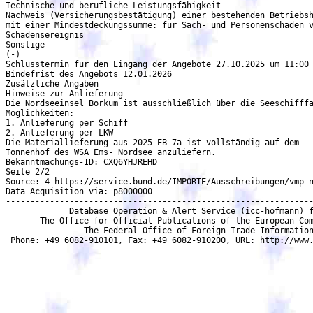
Technische und berufliche Leistungsfähigkeit

Nachweis (Versicherungsbestätigung) einer bestehenden Betriebsh
mit einer Mindestdeckungssumme: für Sach- und Personenschäden v
Schadensereignis

Sonstige

(-)

Schlusstermin für den Eingang der Angebote 27.10.2025 um 11:00 
Bindefrist des Angebots 12.01.2026

Zusätzliche Angaben

Hinweise zur Anlieferung

Die Nordseeinsel Borkum ist ausschließlich über die Seeschifffa
Möglichkeiten:

1. Anlieferung per Schiff

2. Anlieferung per LKW

Die Materiallieferung aus 2025-EB-7a ist vollständig auf dem

Tonnenhof des WSA Ems- Nordsee anzuliefern.

Bekanntmachungs-ID: CXQ6YHJREHD

Seite 2/2

Source: 4 https://service.bund.de/IMPORTE/Ausschreibungen/vmp-n
Data Acquisition via: p8000000

---------------------------------------------------------------
             Database Operation & Alert Service (icc-hofmann) f
       The Office for Official Publications of the European Com
                The Federal Office of Foreign Trade Information