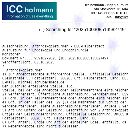
icc hofmann - Ingenieurbüro
Am Stockborn 16, 604
Tel.: +49 6082-910101 
E-Mail:
info@ic
(1) Searching for "2025100308513582749" 
Ausschreibung: Arthroskopietürmen - DEU-Halberstadt

Ausrüstung für Endoskopie und Endochirurgie

Monitoren

Dokument Nr...: 959102-2025 (ID: 2025100308513582749)

Veröffentlicht: 03.10.2025

*

  Arthroskopietürmen

1) Zur Angebotsabgabe auffordernde Stelle:  Offizielle Bezeichn
Gleimstraße 5; Postleitzahl: 38820; Ort: Halberstadt; Land: DE;
E-Mail: michael.schube@ameos.de

Den Zuschlag erteilende Stelle: s.o.

Stelle, bei der die Angebote oder Teilnahmeanträge einzureichen
2) Verfahrensart: Öffentliche Ausschreibung, Vergabenummer: CSV
3) Form, in der Teilnahmeanträge oder Angebote einzureichen sin
4) Ggf. in den Fällen des  29 (3) die Maßnahmen zum Schutz der 
Vergabeunterlagen: siehe Ausschreibungsunterlagen, Anlage 3 Ver
5) Art und Umfang der Leistung: Beschaffung von 2 Arthroskopiet
Ort(e) der Leistungserbringung: Offizielle Bezeichnung: AMEOS K
Postleitzahl: 38820; Ort: Halberstadt; Land: DE

6) Ggf. Anzahl, Größe und Art der einzelnen Lose: entfällt, da 
7) Nebenangebote sind nicht zugelassen.
