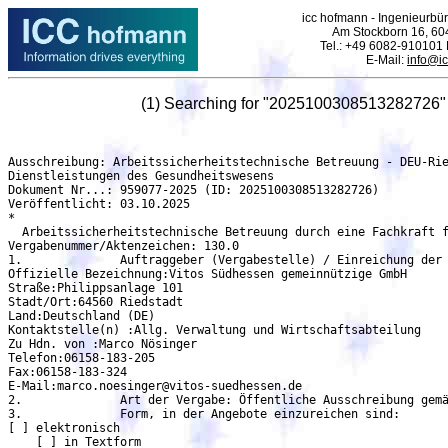
icc hofmann - Ingenieurbür
Am Stockborn 16, 60
Tel.: +49 6082-910101
E-Mail:
info@i
(1) Searching for "2025100308513282726"
Ausschreibung: Arbeitssicherheitstechnische Betreuung - DEU-Rie
Dienstleistungen des Gesundheitswesens

Dokument Nr...: 959077-2025 (ID: 2025100308513282726)

Veröffentlicht: 03.10.2025

*

  Arbeitssicherheitstechnische Betreuung durch eine Fachkraft f
Vergabenummer/Aktenzeichen: 130.0

1.		Auftraggeber (Vergabestelle) / Einreichung der Angebote / Zuschlagserteilung:

Offizielle Bezeichnung:Vitos Südhessen gemeinnützige GmbH

Straße:Philippsanlage 101

Stadt/Ort:64560 Riedstadt

Land:Deutschland (DE)

Kontaktstelle(n) :Allg. Verwaltung und Wirtschaftsabteilung

Zu Hdn. von :Marco Nösinger

Telefon:06158-183-205

Fax:06158-183-324

E-Mail:marco.noesinger@vitos-suedhessen.de

2.		Art der Vergabe: Öffentliche Ausschreibung gemäß UVgO

3.		Form, in der Angebote einzureichen sind:

[ ] elektronisch

    [ ] in Textform
