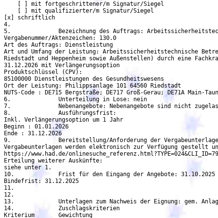
    [ ] mit fortgeschrittener/m Signatur/Siegel

    [ ] mit qualifizierter/m Signatur/Siegel

[x] schriftlich

4.		

5.		Bezeichnung des Auftrags: Arbeitssicherheitstechnische Betreuung durch eine Fachkraft für Arbeitssicherheit

Vergabenummer/Aktenzeichen: 130.0

Art des Auftrags: Dienstleistung

Art und Umfang der Leistung: Arbeitssicherheitstechnische Betre
Riedstadt und Heppenheim sowie Außenstellen) durch eine Fachkra
31.12.2026 mit Verlängerungsoption

Produktschlüssel (CPV):

85100000 Dienstleistungen des Gesundheitswesens

Ort der Leistung: Philippsanlage 101 64560 Riedstadt

NUTS-Code : DE715 Bergstraße; DE717 Groß-Gerau; DE71A Main-Taun
6.		Unterteilung in Lose: nein

7.		Nebenangebote: Nebenangebote sind nicht zugelassen

8.		Ausführungsfrist:

Inkl. Verlängerungsoption um 1 Jahr

Beginn : 01.01.2026

Ende : 31.12.2026

9.		Bereitstellung/Anforderung der Vergabeunterlagen

Vergabeunterlagen werden elektronisch zur Verfügung gestellt un
https://www.had.de/onlinesuche_referenz.html?TYPE=024&CLI_ID=79
Erteilung weiterer Auskünfte:

siehe unter 1.

10.		Frist für den Eingang der Angebote: 31.10.2025 10:00 Uhr

Bindefrist: 31.12.2025

11.		

12.		

13.		Unterlagen zum Nachweis der Eignung: gem. Anlagen Angebotsschreiben und Leistungsbeschreibung

14.		Zuschlagskriterien

Kriterium	Gewichtung
