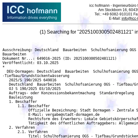
icc hofmann - Ingenieurbüro f
Am Stockborn 16, 6043
Tel.: +49 6082-910101 F
E-Mail:
info@icc
(1) Searching for "2025100300502481121" i
Ausschreibung: Deutschland  Bauarbeiten  Schulhofsanierung OGS -Tiefbau/Grundstückentwässerung - DEU-Dormagen
Bauarbeiten
Dokument Nr...: 649016-2025 (ID: 2025100300502481121)
Veröffentlicht: 03.10.2025
*
  DEU-Dormagen: Deutschland  Bauarbeiten  Schulhofsanierung OGS
-Tiefbau/Grundstückentwässerung
   2025/S 190/2025 649016
   Deutschland  Bauarbeiten  Schulhofsanierung OGS - Tiefbau/Grundstückentwässerung
   OJ S 190/2025 03/10/2025
   Auftrags- oder Konzessionsbekanntmachung  Standardregelung
   Bauleistung
   1. Beschaffer
       1.1. Beschaffer
	    Offizielle Bezeichnung: Stadt Dormagen - Zentrale Submissionsstelle
	    E-Mail: vergabe@stadt-dormagen.de
            Rechtsform des Erwerbers: Lokale Gebietskörperschaft
            Tätigkeit des öffentlichen Auftraggebers: Allgemeine öffentliche Verwaltung
   2. Verfahren
       2.1. Verfahren
            Titel: Schulhofsanierung OGS - Tiefbau/Grundstückentwässerung
	    Beschreibung: - Abbruch- und vorbereitende Arbeiten, Rodungen - Erdarbeiten -
            Entwässerungs- und Kanalarbeiten im Außenbereich, ca. 500m - Herstellung von
            Versickerungsanlagen und Regenwasserreinigung, ca. 400m³ - Herstellung einer Zisterne mit
            Pumpenschacht, ca. 50m³ - Herstellung von Schottertragschichten und provisorische
            Asphaltflächen im Bereich der Aufbrüche, ca. 700m³ - Sanierung von Schäden im
	    Bestandskanal in geschlossener Bauweise, ca. 6 Stk.
	    Kennung des Verfahrens: 93d1a3e9-8972-4298-8f35-00f007d08e4e
	    Interne Kennung: EU 06-25
	    Verfahrensart: Offenes Verfahren
	    Das Verfahren wird beschleunigt: nein
     2.1.1. Zweck
	    Art des Auftrags: Bauleistung
	    Haupteinstufung (cpv): 45000000 Bauarbeiten
     2.1.2. Erfüllungsort
	    Land, Gliederung (NUTS): Rhein-Kreis Neuss (DEA1D)
	    Land: Deutschland
     2.1.4. Allgemeine Informationen
            Zusätzliche Informationen: Die Vergabe- und Vertragsunterlagen sind ausschließlich als
            Download bei der Vergabeplattform Subreport-ELViS erhältlich. Der Download ist kostenfrei
            ohne Zugangsbeschränkungen und Registrierungszwang möglich. Die Kommunikation
            zwischen Bietern und ausschreibender Stelle erfolgt ausschl. über die Vergabeplattform
	    Subreport-ELViS und umfasst sowohl Fragen der Bieter an die ausschreibende Stelle sowie
            die Antworten in Form von Bieterrundschreiben. Darüber hinaus stellt die ausschreibende
            Stelle über die Nachrichtenfunktion von Subreport-ELViS zusätzliche Informationen und
            korrigierte Vergabeunterlagen zum Austausch gegen bereits heruntergeladene zur Verfügung,
            sofern dies erforderlich ist. Ein anderer Kommunikationsweg als über die Nachrichtenfunktion
            von Subreport-ELViS wird nicht zugelassen. Es wird ausdrücklich darauf hingewiesen, dass
            zusätzliche Informationen der ausschreibenden Stelle und Bieterrundschreiben nicht auf
	    anderem Wege bekannt gegeben werden. Die Nachrichtenfunktion der Vergabeplattform
              Subreport-ELViS steht nur registrierten Bietern zur Verfügung. Der AG verlangt daher von
	      interessierten Unternehmen, die als Bieter ein Angebot abgeben wollen, die eindeutige
              Registrierung (Reg.) gem. § 9 Abs. 3 VgV bei der Vergabeplattform Subreport-ELViS. Die
	      Reg. ist notwendig, um die Kommunikation mit der ausschreibenden Stelle sicher zu stellen.
              Die Reg. ist kostenfrei und unverbindlich und dient der ordnungsgemäßen Abwicklung des
	      Vergabeverfahrens. Bietern, die die Vergabeunterlagen bereits ohne Reg. heruntergeladen
              haben, wird empfohlen, über den bekanntgegebenen Downloadlink die Reg. nachzuholen und
	      die Vergabeunterlagen erneut herunter zu laden. Angebote von Bietern, die nicht den
	      Ausschreibungsbedingungen entsprechen, z. B. weil wegen einer fehlenden Reg. wichtige
              Informationen oder Austauschdokumente nicht berücksichtigt wurden, können von der
              Wertung ausgeschlossen werden. Der Bieter kann in diesem Falle nicht rügen, er habe von
              den Änderungen, deren Nichtberücksichtigung zum Wertungsausschluss geführt haben, keine
	      Kenntnis erlangt. Bei der Reg. geben die Bieter unter anderem eine E-Mail-Adresse an. Nach
	      Abschluss der Reg. erhalten die Bieter Zugangsdaten zur Vergabeplattform Subreport-ELViS.
	      Die E-Mail-Adresse sollte daher eine real existierende Adr. sein, die auch im Vertretungsfall
	      genutzt wird, da die Vergabeplattform dieser E-Mail- Adresse die notwendigen Mitteilungen
              verschickt, z. B. wenn die ausschreibende Stelle zusätzliche Infos bereit gestellt hat. Die
              Angebote sind in deutscher Sprache abzufassen. Bieter und deren Bevollmächtigte sind zur
              Angebotseröffnung nicht zugelassen.
	      Rechtsgrundlage:
	      Richtlinie 2014/24/EU
	      vob-a-eu -
     2.1.6. Ausschlussgründe
            Quellen der Ausschlussgründe: Bekanntmachung
            Verstoß gegen die in den rein innerstaatlichen Ausschlussgründen verankerten
            Verpflichtungen: Es gelten die gesetzlichen Ausschlussvoraussetzungen nach §§ 123 bis 126
            GWB. Der Bieter hat anzugeben, ob Ausschlussgründe nach §§ 123, 124 GWB vorliegen und
            ob er selbst bzw. ein nach Satzung oder Gesetz für den Bieter Vertretungsberechtigter in den
            letzten zwei Jahren  gem. § 21 Abs. 1 Satz 1 oder 2 Schwarzarbeitsbekämpfungsgesetz oder
             gem. § 98c des Aufenthaltsgesetzes  gem. § 21 Abs. 1 Arbeitnehmerentsendegesetz oder 
            gem. § 19 Abs. 1 Mindestlohngesetz mit einer Freiheitsstrafe von mehr als drei Monaten oder
            einer Geldstrafe von mehr 