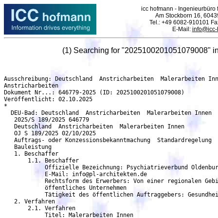
icc hofmann - Ingenieurbüro f
Am Stockborn 16, 6043
Tel.: +49 6082-910101 F
E-Mail:
info@icc
(1) Searching for "2025100201051079008" i
Ausschreibung: Deutschland  Anstricharbeiten  Malerarbeiten Innen - DEU-Bad
Anstricharbeiten
Dokument Nr...: 646779-2025 (ID: 2025100201051079008)
Veröffentlicht: 02.10.2025
*
  DEU-Bad: Deutschland  Anstricharbeiten  Malerarbeiten Innen
   2025/S 189/2025 646779
   Deutschland  Anstricharbeiten  Malerarbeiten Innen
   OJ S 189/2025 02/10/2025
   Auftrags- oder Konzessionsbekanntmachung  Standardregelung
   Bauleistung
   1. Beschaffer
       1.1. Beschaffer
	    Offizielle Bezeichnung: Psychiatrieverbund Oldenburger Land gGmbH
	    E-Mail: info@pl-architekten.de
            Rechtsform des Erwerbers: Von einer regionalen Gebietskörperschaft kontrolliertes
            öffentliches Unternehmen
            Tätigkeit des öffentlichen Auftraggebers: Gesundheit
   2. Verfahren
       2.1. Verfahren
	    Titel: Malerarbeiten Innen
	    Beschreibung: Der Psychiatrieverbund Oldenburger Land gGmbH beabsichtigt auf dem
            Gelände der Karl-Jaspers-Klinik in Bad Zwischenahn, Ortsteil Wehnen, Umbauarbeiten
            vorzunehmen. Das Baugrundstück liegt im Osten auf dem Klinikgelände des
            Fachkrankenhauses für Psychiatrie und Psychotherapie Die Anbindung an die öffentlichen
            Verkehrsflächen erfolgt über die Hermann-Ehlers-Straße (Kreisverkehr). Das Baugrundstück
            wird von hier aus über eine interne Ringstraße erschlossen. Alle Bereiche der
	    Leistungserbringung sind NICHT mehr in Betrieb und stehen zum Zeitpunkt des Baubeginns
            leer und wurden bauseits medienfrei geschaltet. Die Baumaßnahme sieht die Sanierung in der
            bestehenden Gebäudekubatur vor. Das angrenzende Klinkergebäude wurde abgebrochen
	    Kennung des Verfahrens: b7f2f4bb-247c-4d3d-b066-ccd8ac0b7095
	    Interne Kennung: 77 11 43 - 03.11
	    Verfahrensart: Offenes Verfahren
	    Das Verfahren wird beschleunigt: nein
     2.1.1. Zweck
	    Art des Auftrags: Bauleistung
	    Haupteinstufung (cpv): 45442100 Anstricharbeiten
     2.1.2. Erfüllungsort
            Postanschrift: Hermann-Ehlers-Straße 7
	    Stadt: Bad Zwischenahn
	    Postleitzahl: 26160
	    Land, Gliederung (NUTS): Ammerland (DE946)
	    Land: Deutschland
     2.1.4. Allgemeine Informationen
            Zusätzliche Informationen: #Bekanntmachungs-ID: CXP4Y8R5WLF# 1. Die angegebene
            Bindefrist beginnt an dem, dem letzten Tag der Angebotsfrist folgenden Tag. 2. Rügen sind
            ausschließlich an den genannten Auftraggeber zu senden. 3. Werden im Vergabeverfahren
	    Bescheinigungen von Auftraggebern oder amtlichen Stellen gefordert, sind sie - soweit sie
	    nicht in Deutsch verfasst wurden - inklusive einer beglaubigten deutschsprachigen
              Übersetzung einzureichen. 4. Wegen der unter  Teilnahmebedingungen  geforderten Angaben
              (Nachweise) wird auf § 6b EU VOB/A Bezug genommen. Die Vergabestelle akzeptiert als
              vorläufigen Nachweis gem. § 6b EU Abs. 1 Nr. 2 VOB/A Eigenerklärungen, wenn diese auf
              dem Formblatt 124 ( Eigenerklärung für nicht präqualifizierte Unternehmen ) abgegeben
              werden. 5. Bieter, die wegen § 6b EU Abs. 3 VOB/A keinen Nachweis führen müssen, haben
              der Vergabestelle - darüber Auskunft zu erteilen, bei welcher konkreten Datenbank welche
	      Informationen abrufbar sind oder - konkrete Angaben dazu machen, im Rahmen welcher
	      Verfahren die Unterlagen eingereicht worden sind. 6. Auf Anforderung der Vergabestelle sind
              die näheren Angaben, Nachweise, Bescheinigungen pp. gem. den Anforderungen im
              Formblatt 124 (Eigenerklärung zur Eignung) vorzulegen, sollte diese nicht bereits im
              Präqualifikationsverzeichnis (gem. Angabe Bieter) enthalten sein.
	      Rechtsgrundlage:
	      Richtlinie 2014/24/EU
	      vob-a-eu -
     2.1.6. Ausschlussgründe
            Quellen der Ausschlussgründe: Bekanntmachung
            Verstoß gegen die in den rein innerstaatlichen Ausschlussgründen verankerten
	    Verpflichtungen:
	    Beteiligung an einer kriminellen Vereinigung:
            Terroristische Straftaten oder Straftaten im Zusammenhang mit terroristischen Aktivitäten:
            Geldwäsche oder Terrorismusfinanzierung:
	    Betrug:
	    Korruption:
	    Kinderarbeit und andere Formen des Menschenhandels:
            Verstoß gegen die Verpflichtung zur Entrichtung von Steuern:
            Verstoß gegen die Verpflichtung zur Entrichtung von Sozialversicherungsbeiträgen:
            Verstoß gegen umweltrechtliche Verpflichtungen:
            Verstoß gegen sozialrechtliche Verpflichtungen:
            Verstoß gegen arbeitsrechtliche Verpflichtungen:
            Zahlungsunfähigkeit:
            Verwaltung der Vermögenswerte durch einen Insolvenzverwalter:
            Einstellung der gewerblichen Tätigkeit:
            Der Zahlungsunfähigkeit vergleichbare Lage gemäß nationaler Rechtsvorschriften:
	    Schwerwiegendes berufliches Fehlverhalten:
	    Vereinbarungen mit anderen Wirtschaftsteilnehmern zur Verzerrung des Wettbewerbs:
	    Interessenkonflikt aufgrund seiner Teilnahme an dem Vergabeverfahren:
	    Direkte oder indirekte Beteiligung an der Vorbereitung des Vergabeverfahrens:
	    Vorzeitige Beendigung, Schadensersatz oder andere vergleichbare Sanktionen:
	    Falsche Angaben, verweigerte Informationen, die nicht in der Lage sind, die erforderlichen
            Unterlagen vorzulegen, und haben vertrauliche Informationen über dieses Verfahren erhalten.:
   5. Los
       5.1. Los: LOT-0001
	    Titel: Malerarbeiten Innen
	    Beschreibung: - Malerarbeiten Auf Grund der Arbeiten angrenzend zu Einrichtungen der Karl-
            Jaspers-Klinik sind die entstehenden Beeinträchtigungen durch Lärm, Staub und Baubetrieb
            durch geeignete Maßnahmen und Geräte so gering wie möglich zu halten. Die Arbeiten sind
            bei laufendem, psychiatrischen Klinikbetrieb auszuführen. Eine Vermeidung der
              Zugänglichkeit von Baustelle, Baugerät und Gerüst durch psychisch erkrankte Patienten ist
              stets im hohen Maße sicherzustellen! Im Verlauf der Bauarbeiten ist strengsten dafür Sorge zu
              tragen, dass Feuerwehrzufahrten sowie Flucht- und Rettungswege uneingeschränkt
	      freigehalten werden.
	      Interne Kennung: 77 11 43 - 03.11
     5.1.1. Zweck
	    Art des Auftrags: Bauleistung
	    Haupteinstufung (cpv): 45442100 Anstricharbeiten
     5.1.2. Erfüllungsort
            Postanschrift: Hermann-Ehlers-Straße 7
	    Stadt: Bad Zwischenahn
	    Postleitzahl: 26160
	    Land, Gliederung (NUTS): Ammerland (DE946)
	    Land: Deutschland
     5.1.3. Geschätzte Dauer
	    Datum des Beginns: 20/04/2026
	    Enddatum der Laufzeit: 26/06/2026
     5.1.6. Allgemeine Informationen
	    Vorbehaltene Teilnahme: Teilnahme ist nicht vorbehalten.
	    Auftragsvergabeprojekt nicht aus EU-Mitteln finanziert
            Die Beschaffung fällt unter das Übereinkommen über das öffentliche Beschaffungswesen: nein
            Diese Auftragsvergabe ist auch für kleine und mittlere Unternehmen (KMU) geeignet: nein
     5.1.7. Strategische Auftragsvergabe
	    Ziel der strategischen Auftragsvergabe: Keine strategische Beschaffung
     5.1.9. Eignungskriterien
	    Quellen der Auswahlkriterien: Bekanntmachung
	    Kriterium: Eintragung in ein relevantes Berufsregister
	    Beschreibung: Verlangt werden: Angaben des Bieters, dass er in ein Berufs- oder
	    Handelsregister oder die Handwerksrolle seines Sitzes oder Wohnsitzes eingetragen ist. Die
            Vergabestelle behält sich vor, nähere Angaben/Nachweise zu verlangen.
	      Kriterium: Spezifischer Jahresumsatz
              Beschreibung: Verlangt werden: a) Angaben über den Umsatz des Bieters in den letzten drei
              abgeschlossenen Geschäftsjahren, soweit er Bauleistungen und andere Leistungen betrifft,
	      die mit der zu vergebenden Leistung vergleichbar sind unter Einschluss des Anteils bei
              gemeinsam mit anderen Unternehmen ausgeführten Leistungen Mindeststandard: Umsatz in
              Höhe von 0.8 Mio EUR in jedem der letzten 3 Geschäftsjahre b) Nachweis (Kopie
	      Versicherungsschein oder gleichwertig) hinsichtlich des Bestehens einer
	      Betriebshaftpflichtversicherung. Vorlage nur auf gesondertes Verlangen der Vergabestelle.
	      Kriterium: Referenzen zu bestimmten Arbeiten
	      Besc