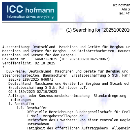
icc hofman
Am S
Tel.: 
(1) Searching for "202510020
Ausschreibung: Deutschland  Maschinen und Geräte für Bergbau und Steinbrecharbeiten, Baumaschinen  Ersatzbeschaffung 5 Stk. Fahrlader u.T. - DEU-Peine
Maschinen und Geräte für Bergbau und Steinbrecharbeiten, Baumaschinen
Maschinen und Geräte für den Bergbau
Dokument Nr...: 646871-2025 (ID: 2025100201042578967)
Veröffentlicht: 02.10.2025
*
  DEU-Peine: Deutschland  Maschinen und Geräte für Bergbau und
Steinbrecharbeiten, Baumaschinen  Ersatzbeschaffung 5 Stk. Fahrlader u.T.
   2025/S 189/2025 646871
   Deutschland  Maschinen und Geräte für Bergbau und Steinbrecharbeiten, Baumaschinen 
   Ersatzbeschaffung 5 Stk. Fahrlader u.T.
   OJ S 189/2025 02/10/2025
   Auftrags- oder Konzessionsbekanntmachung  Standardregelung
   Lieferungen
   1. Beschaffer
       1.1. Beschaffer
            Offizielle Bezeichnung: Bundesgesellschaft für Endlagerung mbH (BGE)
	    E-Mail: Vergabestelle@bge.de
            Rechtsform des Erwerbers: Von einer zentralen Regierungsbehörde kontrolliertes öffentliches
	    Unternehmen
            Tätigkeit des öffentlichen Auftraggebers: Allgemeine öffentliche Verwaltung
   2. Verfahren
       2.1. Verfahren
	    Titel: Ersatzbeschaffung 5 Stk. Fahrlader u.T.
            Beschreibung: Die Bundesgesellschaft für Endlagerung mbH (BGE) ist Betreiber des
            Endlagers für radioaktive Abfälle Morsleben (ERAM) in Sachsen-Anhalt. Zwischen 1971 und
	    1991 sowie von 1994 bis 1998 wurden hier insgesamt rund 37.000 Kubikmeter schwach- und
            mittelradioaktive Abfälle endgelagert. Das Endlager soll zukünftig unter Verbleib der Abfälle
            stillgelegt werden. Für die Durchführung von Arbeiten in engen Grubenräumen mit niedriger
            Firstenhöhe wie bspw. dem Freiladen hinter Teilschnittmaschinen, dem allgemeinen
            Haufwerkstransport oder auch dem Einbringen von Versatzmaterial, sollen fünf
	    dieselbetriebene Fahrlader angeschafft werden. Diese dienen dem Ersatz der aktuell im
            Einsatz befindlichen Bestandsfahrzeuge. Die angestrebte Nutzlast beträgt für drei Fahrzeuge
            ca. 6,0 t für zwei weitere Fahrzeuge ca. 4,0 t. Die Fahrzeuge sollen konstruktiv und technisch
	    dem heutigen Stand der Technik, sowie den aktuell geltenden und innerhalb der
            Leistungsbeschreibung erläuterten technischen Daten, Gesetzen und Normen entsprechen.
	    Kennung des Verfahrens: cd198c18-39fa-41cf-8ce5-51ebaaaf2ff7
	    Interne Kennung: TEKVGV1-25-07-Zo
	    Verfahrensart: Offenes Verfahren
	    Das Verfahren wird beschleunigt: nein
     2.1.1. Zweck
	    Art des Auftrags: Lieferungen
            Haupteinstufung (cpv): 43000000 Maschinen und Geräte für Bergbau und Steinbrecharbeiten,
	    Baumaschinen
            Zusätzliche Einstufung (cpv): 43100000 Maschinen und Geräte für den Bergbau
     2.1.2. Erfüllungsort
	    Postanschrift: Schachtweg 3
	    Stadt: Ingersleben OT Morsleben
	    Postleitzahl: 39343
            Land, Gliederung (NUTS): Börde (DEE07)
	    Land: Deutschland
            Zusätzliche Informationen: BGE Bundesgesellschaft für Endlagerung Endlager Morsleben
     2.1.4. Allgemeine Informationen
	    Rechtsgrundlage:
	    Richtlinie 2014/24/EU
	    vgv -
     2.1.6. Ausschlussgründe
            Quellen der Ausschlussgründe: Bekanntmachung
            Korruption: Ausschlussgründe gem. § 123 und 124 GWB
            Betrug: Ausschlussgründe gem. § 123 und 124 GWB
            Geldwäsche oder Terrorismusfinanzierung: Ausschlussgründe gem. § 123 und 124 GWB
            Kinderarbeit und andere Formen des Menschenhandels: Ausschlussgründe gem. § 123 und
	    124 GWB
            Beteiligung an einer kriminellen Vereinigung: Ausschlussgründe gem. § 123 und 124 GWB
            Terroristische Straftaten oder Straftaten im Zusammenhang mit terroristischen Aktivitäten:
            Ausschlussgründe gem. § 123 und 124 GWB
            Verstoß gegen umweltrechtliche Verpflichtungen: Ausschlussgründe gem. § 123 und 124 GWB
            Verstoß gegen arbeitsrechtliche Verpflichtungen: Ausschlussgründe gem. § 123 und 124 GWB
            Verstoß gegen sozialrechtliche Verpflichtungen: Ausschlussgründe gem. § 123 und 124 GWB
	    Vereinbarungen mit anderen Wirtsc