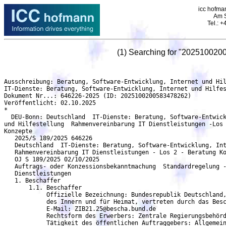
icc hofman
Am S
Tel.: 
(1) Searching for "202510020
Ausschreibung: Beratung, Software-Entwicklung, Internet und Hilfestellung  Rahmenvereinbarung IT Dienstleistungen -Los 2 - Beratung Konzepte - DEU-Bonn
IT-Dienste: Beratung, Software-Entwicklung, Internet und Hilfestellung
Dokument Nr...: 646226-2025 (ID: 2025100200583478262)
Veröffentlicht: 02.10.2025
*
  DEU-Bonn: Deutschland  IT-Dienste: Beratung, Software-Entwicklung, Internet
und Hilfestellung  Rahmenvereinbarung IT Dienstleistungen -Los 2 - Beratung
Konzepte
   2025/S 189/2025 646226
   Deutschland  IT-Dienste: Beratung, Software-Entwicklung, Internet und Hilfestellung 
   Rahmenvereinbarung IT Dienstleistungen - Los 2 - Beratung Konzepte
   OJ S 189/2025 02/10/2025
   Auftrags- oder Konzessionsbekanntmachung  Standardregelung - Änderungsbekanntmachung
   Dienstleistungen
   1. Beschaffer
       1.1. Beschaffer
	    Offizielle Bezeichnung: Bundesrepublik Deutschland, vertreten durch das Bundesministerium
            des Innern und für Heimat, vertreten durch das Beschaffungsamt des BMI
	    E-Mail: ZIB21.25@bescha.bund.de
            Rechtsform des Erwerbers: Zentrale Regierungsbehörde
            Tätigkeit des öffentlichen Auftraggebers: Allgemeine öffentliche Verwaltung
   2. Verfahren
       2.1. Verfahren
	    Titel: Rahmenvereinbarung IT Dienstleistungen - Los 2 - Beratung Konzepte
            Beschreibung: Ziel dieser Ausschreibung ist der Abschluss von Rahmenvereinbarungen für IT
            Leistungen zur Unterstützung von Fachaufgaben und Fachverfahren in fünf Losen für das
	    Bundesverwaltungsamt. Weitere Informationen sind der Leistungsbeschreibung - Allgemeiner
            Teil und den besonderen Leistungsbeschreibungen für die fünf Lose zu entnehmen.
	    Kennung des Verfahrens: 800fe4da-d916-4f70-8cb2-d4c43db6a0b8
	    Interne Kennung: ZIB 21.25 - 0171/24/VV : 2
	    Verfahrensart: Offenes Verfahren
	    Das Verfahren wird beschleunigt: nein
     2.1.1. Zweck
	    Art des Auftrags: Dienstleistungen
	    Haupteinstufung (cpv): 72000000 IT-Dienste: Beratung, Software-Entwicklung, Internet und
	    Hilfestellung
     2.1.2. Erfüllungsort
	    Stadt: Bonn
	    Postleitzahl: 53119
	    Land, Gliederung (NUTS): Bonn, Kreisfreie Stadt (DEA22)
	    Land: Deutschland
     2.1.3. Wert
            Geschätzter Wert ohne MwSt.: 136 823 046,84 EUR
            Höchstwert der Rahmenvereinbarung: 136 815 750,00 EUR
     2.1.4. Allgemeine Informationen
            Zusätzliche Informationen: Zum Nachweis des Nichtvorliegens von Ausschlussgründen
            gemäß §§ 123, 124 GWB sind folgende Dokumente einzureichen: -
             Eigenerklärung_Ausschlussgründe  -  Eigenerklärung Sanktionen Russland  Der
	    Auftraggeber legt besonderen Wert darauf, dass keine vertraulich zu behandelnden
            Informationen an ausländische Sicherheitsbehörden weitergegeben werden. Die Bieter
            werden daher ausdrücklich auf die Regelungen zur  Vertraulichkeit und Informationsabfluss an
              ausländische Sicherheitsbehörden  im Vertragsentwurf hingewiesen. Die vorliegenden
	      Vergabeunterlagen (die Rahmenvereinbarungen und Leistungsbeschreibungen, Anlage
	      Rufbereitschaft) wurde mit Hilfe der Kanzlei Kremer Legal erstellt. Die Leistungen dieser
              Rahmenvereinbarung können von den folgenden Behörden bestellt werden (Besteller):
	      Bundesverwaltungsamt (BVA) Daneben ist auch die Auftraggeberin zum Einzelabruf
              berechtigt. Es handelt sich um ein EU-gefördertes Beschaffungsvorhaben. Zurzeit werden
              Teilprojekte aus Los 2 und 3 aus EU-Fördermitteln des EU-Innenfonds mitfinanziert. Weitere
              Fördermöglichkeiten werden laufend geprüft, sodass andere Fonds und auch andere Lose
              zukünftig in Betracht kommen. Erfüllungsort (Ort, an dem die Leistung bereitgestellt wird) ist
              grundsätzlich der Dienstsitz der BT, also Köln. Die AN entwickelt die Software in der Regel
              nicht bei der BT und nicht in oder auf deren Infrastruktur. Zudem können Bereitstellungen und
	      Arbeiten auch in Liegenschaften in Hamm oder in Berlin erforderlich sein. Wird die
              Anwesenheit von Beschäfti