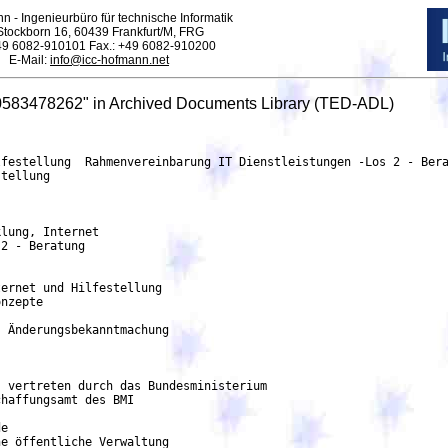
n - Ingenieurbüro für technische Informatik
tockborn 16, 60439 Frankfurt/M, FRG
+49 6082-910101 Fax.: +49 6082-910200
E-Mail:
info@icc-hofmann.net
0583478262" in Archived Documents Library (TED-ADL)
gten der AN im Einzelfall auch an anderen Standorten, z. B.
              anderer Behörden (z. B. BMI in Berlin) oder bei Veranstaltungen durch die BT für erforderlich
              erachtet, gilt auch dieser Ort als Arbeitsort. Ergänzend Regelungen sind der allgemeinen
              Leistungsbeschreibung zu entnehmen. Gemäß der EU-Verordnung 2022/2560 über den
	      Binnenmarkt verzerrende drittstaatliche Subventionen besteht im Rahmen dieses
              Vergabeverfahrens eine Melde- bzw. Erklärungspflicht. Das Beschaffungsamt des BMI ist
              verpflichtet, die eingereichten Meldungen bzw. Erklärungen an die EU-Kommission
	      weiterzuleiten und Bewerber/Bieter bei Nichtbeachtung bestimmter Vorgaben aus dem
              Verfahren auszuschließen. Nähere Informationen finden Sie im Dokument  Hinweise für
              dieses Verfahren und besondere Bewerbungsbedingungen  sowie im Dokument  Hinweise für
              Bewerber und Bieter zum Formular FS-PP für die Meldung finanzieller Zuwendungen im
              Rahmen öffentlicher Vergabeverfahren gemäß der Verordnung (EU) 2022/2560 .
	      Rechtsgrundlage:
	      Richtlinie 2014/24/EU
	      vgv -
     2.1.6. Ausschlussgründe
            Quellen der Ausschlussgründe: Bekanntmachung, Auftragsunterlagen
            Verstoß gegen die in den rein innerstaatlichen Ausschlussgründen verankerten
            Verpflichtungen: Nachweis gemäß Vergabeunterlagen
   5. Los
       5.1. Los: LOT-0000
	    Titel: Rahmenvereinbarung IT Dienstleistungen - Los 2 - Beratung Konzepte
            Beschreibung: Die Gesamtleistung ist in fünf Fachlose aufgeteilt, die jeweils eigenständiges
	    vergeben werden: - Los 1 - Beratung Architektur, Entwicklung von Softwarestandards - ZIB
	    21.25 - 0171/24/VV : 1 - Los 2 - Beratung Konzepte - ZIB 21.25 - 0171/24/VV : 2 - Los 3 -
	    Entwicklung und Pflege Fachverfahren - ZIB 21.15 - 0171/24/VV : 3 - Los 4 - Entwicklung und
	    Pflege Fachverfahren - ZIB 21.15 - 0171/24/VV : 4 - Los 5 - Entwicklung und Pflege
	    Fachverfahren - ZIB 21.15 - 0171/24/VV : 5
	    Interne Kennung: LOT-0000
     5.1.1. Zweck
	    Art des Auftrags: Dienstleistungen
	    Haupteinstufung (cpv): 72000000
	    IT-Dienste: Beratung, Software-Entwicklung, Internet und Hilfestellung
	    Optionen:
	      Beschreibung der Optionen: Die Laufzeit der Rahmenvereinbarung beginnt mit Zuschlag und
              endet mit Ausschöpfung des Höchstwerts (Auftragsvolumen gemäß § 2 (1) der
              Rahmenvereinbarung), sonst regulär nach 48 Monaten. Die Laufzeit verlängert sich zu
              gleichbleibenden Konditionen, aber ohne Erhöhung des Auftragsvolumens gemäß § 2 (1) der
              Rahmenvereinbarung, zweimalig um je zwölf Monate, sofern die Auftraggeberin nicht
              spätestens einen Monat vor Ablauf der jeweiligen Laufzeit kündigt. Die Laufzeit beträgt damit
	      insgesamt maximal 72 Monate.
     5.1.2. Erfüllungsort
	    Stadt: Bonn
	    Postleitzahl: 53119
	    Land, Gliederung (NUTS): Bonn, Kreisfreie Stadt (DEA22)
	    Land: Deutschland
     5.1.3. Geschätzte Dauer
	    Laufzeit: 72 Monate
     5.1.5. Wert
            Geschätzter Wert ohne MwSt.: 136 823 046,84 EUR
            Höchstwert der Rahmenvereinbarung: 136 815 750,00 EUR
     5.1.6. Allgemeine Informationen
	    Vorbehaltene Teilnahme: Teilnahme ist nicht vorbehalten.
            Die Namen und beruflichen Qualifikationen des zur Auftragsausführung eingesetzten
	    Personals sind anzugeben: Nicht erforderlich
	    Auftragsvergabeprojekt ganz oder teilweise aus EU-Mitteln finanziert
            Die Beschaffung fällt unter das Übereinkommen über das öffentliche Beschaffungswesen: ja
            Diese Auftragsvergabe ist auch für kleine und mittlere Unternehmen (KMU) geeignet: nein
     5.1.7. Strategische Auftragsvergabe
	    Ziel der strategischen Auftragsvergabe: Keine strategische Beschaffung
     5.1.9. Eignungskriterien
	    Quellen der Auswahlkriterien: Bekanntmachung, Auftragsunterlagen
	    Kriterium: Referenzen zu bestimmten Dienstleistungen
            Beschreibung: Übergeordnete Anforderungen an Projektreferenzen Kriterien Kriterium A 2.1
            bis 2.3: - Die Projektreferenzen können (falls nicht anders mög