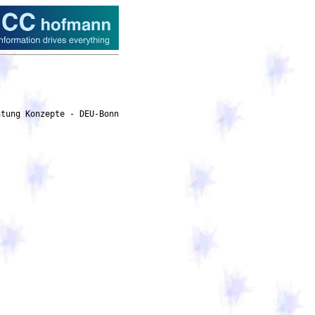
lich) anonymisiert dargestellt
	    werden, also ohne Angabe von Namensbestandteilen. Die entsprechenden Felder sind mit
             (optional)  gekennzeichnet. - Referenzprojekte, die älter als drei Jahre sind, sind nicht
            zulässig und werden bei der Bewertung nicht berücksichtigt. Das heißt, dass das Projekt
            entweder noch andauernd sein muss oder das Ende des Projekts nicht länger als drei Jahre
            vor Veröffentlichung des Vergabeverfahren (15.07.2025) liegen darf. Sofern noch andauernde
            Projekte als Referenz angegeben werden, müssen diese mindestens ein Jahr laufen.
            Maßgeblich ist das Datum der ersten Leistungserbringung im Projekt. Noch nicht realisierte
            Leistungsstände dürfen nicht genannt werden. - Für abgeschlossene sowie noch andauernde
            Projekte dürfen lediglich die Leistungen der letzten fünf Jahre angegeben werden. - Bei noch
            laufenden Projekten ist die Anzahl der Monate anzugeben, in denen bisher für das Projekt
	    Leistungen erbracht wurden. - Eigenreferenzen sind ausgeschlossen, d. h. die Leistungen
            dürfen nicht für die interessierten Unternehmen erbracht worden sein. - Die Bedarfsträgerin
            behält sich vor, die angegebenen Projektreferenzen zu überprüfen. Nicht bestätigte
            Referenzen können zum Ausschluss der Bieterin führen. - Für weitere Hinweise siehe
	    Abschnitt  Projektreferenzen  im Eignungskatalog. Kriterium A 2.1 - Referenzprojekt: Beratung
              Projektmanagement in Großprojekten Stellen Sie dar, wie Sie im Rahmen