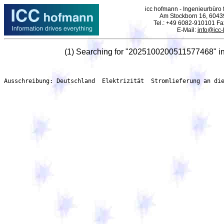
icc hofmann - Ingenieurbüro f
Am Stockborn 16, 6043
Tel.: +49 6082-910101 F
E-Mail:
info@icc
(1) Searching for "2025100200511577468" i
Ausschreibung: Deutschland  Elektrizität  Stromlieferung an di