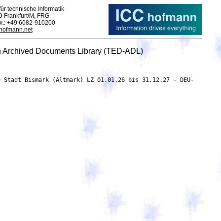
ür technische Informatik
9 Frankfurt/M, FRG
ax.: +49 6082-910200
-hofmann.net
n Archived Documents Library (TED-ADL)
e Stadt Bismark (Altmark) LZ 01.01.26 bis 31.12.27 - DEU-