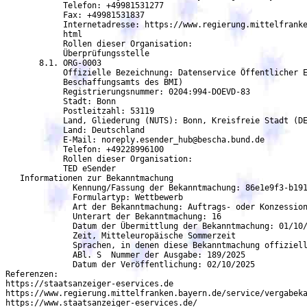
	    Telefon: +49981531277

	    Fax: +49981531837

	    Internetadresse: https://www.regierung.mittelfranken.bayern.de/service/vergabekammer/index.

	    html

	    Rollen dieser Organisation:

            Überprüfungsstelle

       8.1. ORG-0003

            Offizielle Bezeichnung: Datenservice Öffentlicher E
	    Beschaffungsamts des BMI)

	    Registrierungsnummer: 0204:994-DOEVD-83

	    Stadt: Bonn

	    Postleitzahl: 53119

	    Land, Gliederung (NUTS): Bonn, Kreisfreie Stadt (DEA22)

	    Land: Deutschland

	    E-Mail: noreply.esender_hub@bescha.bund.de

	    Telefon: +49228996100

	    Rollen dieser Organisation:

	    TED eSender

   Informationen zur Bekanntmachung

	      Kennung/Fassung der Bekanntmachung: 86e1e9f3-b191-4bf3-965f-1f3d9226fe9b - 01

	      Formulartyp: Wettbewerb

              Art der Bekanntmachung: Auftrags- oder Konzession
	      Unterart der Bekanntmachung: 16

              Datum der Übermittlung der Bekanntmachung: 01/10/
              Zeit, Mitteleuropäische Sommerzeit

              Sprachen, in denen diese Bekanntmachung offiziell
              ABl. S  Nummer der Ausgabe: 189/2025

              Datum der Veröffentlichung: 02/10/2025

Referenzen:

https://staatsanzeiger-eservices.de

https://www.regierung.mittelfranken.bayern.de/service/vergabeka
https://www.staatsanzeiger-eservices.de/
