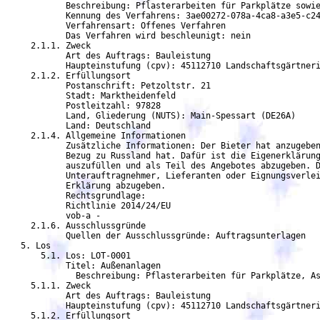
            Beschreibung: Pflasterarbeiten für Parkplätze sowie
	    Kennung des Verfahrens: 3ae00272-078a-4ca8-a3e5-c24b101279ac

	    Verfahrensart: Offenes Verfahren

	    Das Verfahren wird beschleunigt: nein

     2.1.1. Zweck

	    Art des Auftrags: Bauleistung

            Haupteinstufung (cpv): 45112710 Landschaftsgärtneri
     2.1.2. Erfüllungsort

	    Postanschrift: Petzoltstr. 21

	    Stadt: Marktheidenfeld

	    Postleitzahl: 97828

	    Land, Gliederung (NUTS): Main-Spessart (DE26A)

	    Land: Deutschland

     2.1.4. Allgemeine Informationen

            Zusätzliche Informationen: Der Bieter hat anzugeben
            Bezug zu Russland hat. Dafür ist die Eigenerklärung
            auszufüllen und als Teil des Angebotes abzugeben. D
	    Unterauftragnehmer, Lieferanten oder Eignungsverleiher gem. den Bedingungen der

            Erklärung abzugeben.

	    Rechtsgrundlage:

	    Richtlinie 2014/24/EU

	    vob-a -

     2.1.6. Ausschlussgründe

            Quellen der Ausschlussgründe: Auftragsunterlagen

   5. Los

       5.1. Los: LOT-0001

            Titel: Außenanlagen

              Beschreibung: Pflasterarbeiten für Parkplätze, As
     5.1.1. Zweck

	    Art des Auftrags: Bauleistung

            Haupteinstufung (cpv): 45112710 Landschaftsgärtneri
     5.1.2. Erfüllungsort
