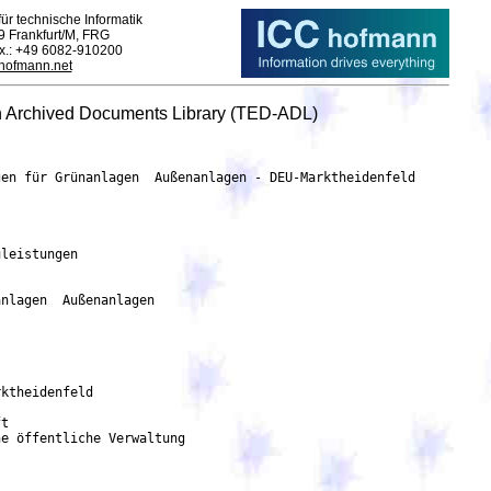
ür technische Informatik
9 Frankfurt/M, FRG
ax.: +49 6082-910200
-hofmann.net
n Archived Documents Library (TED-ADL)
en für Grünanlagen  Außenanlagen - DEU-Marktheidenfeld

leistungen

nlagen  Außenanlagen

t

e öffentliche Verwaltung
