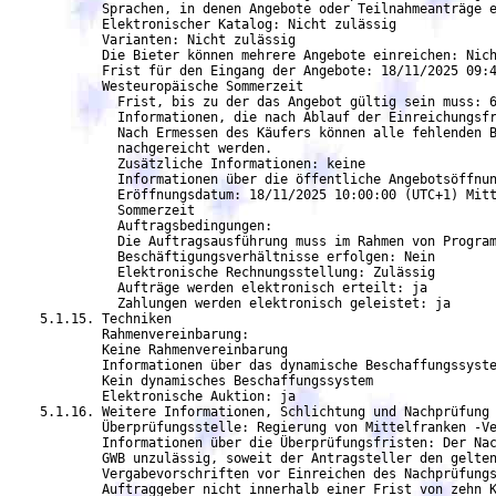
            Sprachen, in denen Angebote oder Teilnahmeanträge e
            Elektronischer Katalog: Nicht zulässig

            Varianten: Nicht zulässig

            Die Bieter können mehrere Angebote einreichen: Nich
            Frist für den Eingang der Angebote: 18/11/2025 09:4
            Westeuropäische Sommerzeit

              Frist, bis zu der das Angebot gültig sein muss: 6
              Informationen, die nach Ablauf der Einreichungsfr
              Nach Ermessen des Käufers können alle fehlenden B
	      nachgereicht werden.

              Zusätzliche Informationen: keine

              Informationen über die öffentliche Angebotsöffnun
              Eröffnungsdatum: 18/11/2025 10:00:00 (UTC+1) Mitt
	      Sommerzeit

	      Auftragsbedingungen:

              Die Auftragsausführung muss im Rahmen von Program
              Beschäftigungsverhältnisse erfolgen: Nein

              Elektronische Rechnungsstellung: Zulässig

              Aufträge werden elektronisch erteilt: ja

	      Zahlungen werden elektronisch geleistet: ja

    5.1.15. Techniken

	    Rahmenvereinbarung:

	    Keine Rahmenvereinbarung

            Informationen über das dynamische Beschaffungssyste
	    Kein dynamisches Beschaffungssystem

	    Elektronische Auktion: ja

    5.1.16. Weitere Informationen, Schlichtung und Nachprüfung

            Überprüfungsstelle: Regierung von Mittelfranken -Ve
            Informationen über die Überprüfungsfristen: Der Nac
            GWB unzulässig, soweit der Antragsteller den gelten
            Vergabevorschriften vor Einreichen des Nachprüfungs
            Auftraggeber nicht innerhalb einer Frist von zehn K