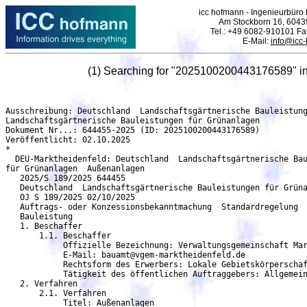
icc hofmann - Ingenieurbüro f
Am Stockborn 16, 6043
Tel.: +49 6082-910101 F
E-Mail:
info@icc
(1) Searching for "2025100200443176589" i
Ausschreibung: Deutschland  Landschaftsgärtnerische Bauleistung
Landschaftsgärtnerische Bauleistungen für Grünanlagen

Dokument Nr...: 644455-2025 (ID: 2025100200443176589)

Veröffentlicht: 02.10.2025

*

  DEU-Marktheidenfeld: Deutschland  Landschaftsgärtnerische Bau
für Grünanlagen  Außenanlagen

   2025/S 189/2025 644455

   Deutschland  Landschaftsgärtnerische Bauleistungen für Grüna
   OJ S 189/2025 02/10/2025

   Auftrags- oder Konzessionsbekanntmachung  Standardregelung

   Bauleistung

   1. Beschaffer

       1.1. Beschaffer

	    Offizielle Bezeichnung: Verwaltungsgemeinschaft Marktheidenfeld

	    E-Mail: bauamt@vgem-marktheidenfeld.de

            Rechtsform des Erwerbers: Lokale Gebietskörperschaf
            Tätigkeit des öffentlichen Auftraggebers: Allgemein
   2. Verfahren

       2.1. Verfahren

            Titel: Außenanlagen
