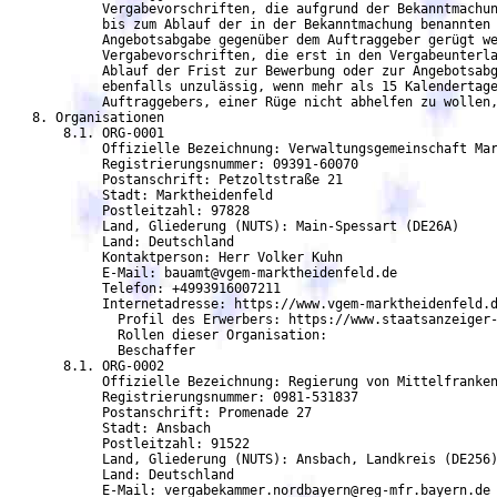
            Vergabevorschriften, die aufgrund der Bekanntmachun
	    bis zum Ablauf der in der Bekanntmachung benannten Frist zur Bewerbung oder zur

            Angebotsabgabe gegenüber dem Auftraggeber gerügt we
            Vergabevorschriften, die erst in den Vergabeunterla
            Ablauf der Frist zur Bewerbung oder zur Angebotsabg
            ebenfalls unzulässig, wenn mehr als 15 Kalendertage
            Auftraggebers, einer Rüge nicht abhelfen zu wollen,
   8. Organisationen

       8.1. ORG-0001

	    Offizielle Bezeichnung: Verwaltungsgemeinschaft Marktheidenfeld

	    Registrierungsnummer: 09391-60070

            Postanschrift: Petzoltstraße 21

	    Stadt: Marktheidenfeld

	    Postleitzahl: 97828

	    Land, Gliederung (NUTS): Main-Spessart (DE26A)

	    Land: Deutschland

	    Kontaktperson: Herr Volker Kuhn

	    E-Mail: bauamt@vgem-marktheidenfeld.de

	    Telefon: +4993916007211

	    Internetadresse: https://www.vgem-marktheidenfeld.de/

	      Profil des Erwerbers: https://www.staatsanzeiger-eservices.de/

	      Rollen dieser Organisation:

	      Beschaffer

       8.1. ORG-0002

	    Offizielle Bezeichnung: Regierung von Mittelfranken -Vergabekammer Nordbayern

	    Registrierungsnummer: 0981-531837

	    Postanschrift: Promenade 27

	    Stadt: Ansbach

	    Postleitzahl: 91522

	    Land, Gliederung (NUTS): Ansbach, Landkreis (DE256)

	    Land: Deutschland

	    E-Mail: vergabekammer.nordbayern@reg-mfr.bayern.de
