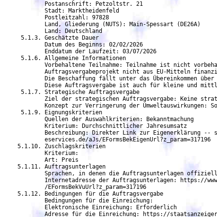
	    Postanschrift: Petzoltstr. 21

	    Stadt: Marktheidenfeld

	    Postleitzahl: 97828

	    Land, Gliederung (NUTS): Main-Spessart (DE26A)

	    Land: Deutschland

     5.1.3. Geschätzte Dauer

	    Datum des Beginns: 02/02/2026

	    Enddatum der Laufzeit: 03/07/2026

     5.1.6. Allgemeine Informationen

	    Vorbehaltene Teilnahme: Teilnahme ist nicht vorbehalten.

	    Auftragsvergabeprojekt nicht aus EU-Mitteln finanziert

            Die Beschaffung fällt unter das Übereinkommen über 
            Diese Auftragsvergabe ist auch für kleine und mittl
     5.1.7. Strategische Auftragsvergabe

	    Ziel der strategischen Auftragsvergabe: Keine strategische Beschaffung

	    Konzept zur Verringerung der Umweltauswirkungen: Sonstiges

     5.1.9. Eignungskriterien

	    Quellen der Auswahlkriterien: Bekanntmachung

	    Kriterium: Durchschnittlicher Jahresumsatz

            Beschreibung: Direkter Link zur Eigenerklärung -- s
	    eservices.de/aJs/EFormsBekEigenUrl?z_param=317196

    5.1.10. Zuschlagskriterien

	    Kriterium:

	    Art: Preis

    5.1.11. Auftragsunterlagen

            Sprachen, in denen die Auftragsunterlagen offiziell
	    Internetadresse der Auftragsunterlagen: https://www.staatsanzeiger-eservices.de/aJs

	    /EFormsBekVuUrl?z_param=317196

    5.1.12. Bedingungen für die Auftragsvergabe

            Bedingungen für die Einreichung:

	    Elektronische Einreichung: Erforderlich

            Adresse für die Einreichung: https://staatsanzeiger