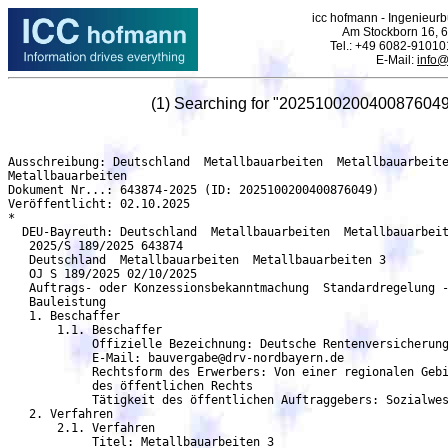
icc hofmann - Ingenieurbü
Am Stockborn 16, 6
Tel.: +49 6082-91010
E-Mail:
info@
(1) Searching for "2025100200400876049
Ausschreibung: Deutschland  Metallbauarbeiten  Metallbauarbeiten 3 - DEU-Bayreuth
Metallbauarbeiten
Dokument Nr...: 643874-2025 (ID: 2025100200400876049)
Veröffentlicht: 02.10.2025
*
  DEU-Bayreuth: Deutschland  Metallbauarbeiten  Metallbauarbeiten 3
   2025/S 189/2025 643874
   Deutschland  Metallbauarbeiten  Metallbauarbeiten 3
   OJ S 189/2025 02/10/2025
   Auftrags- oder Konzessionsbekanntmachung  Standardregelung - Änderungsbekanntmachung
   Bauleistung
   1. Beschaffer
       1.1. Beschaffer
	    Offizielle Bezeichnung: Deutsche Rentenversicherung Nordbayern
	    E-Mail: bauvergabe@drv-nordbayern.de
            Rechtsform des Erwerbers: Von einer regionalen Gebietskörperschaft kontrollierte Einrichtung
            des öffentlichen Rechts
            Tätigkeit des öffentlichen Auftraggebers: Sozialwesen
   2. Verfahren
       2.1. Verfahren
	    Titel: Metallbauarbeiten 3
	    Beschreibung: Metallbauarbeiten
	    Kennung des Verfahrens: 97063229-36fd-4d6f-8807-55b7e71dc002
	    Interne Kennung: 40/7205-2025-0079-VE114
	    Verfahrensart: Offenes Verfahren
	    Das Verfahren wird beschleunigt: nein
     2.1.1. Zweck
	    Art des Auftrags: Bauleistung
	    Haupteinstufung (cpv): 45262670 Metallbauarbeiten
     2.1.2. Erfüllungsort
            Postanschrift: Gelände oberhalb der Lohengrin Therme, Thermenallee 1
	    Stadt: Bayreuth
	    Postleitzahl: 95448
	    Land, Gliederung (NUTS): Bayreuth, Kreisfreie Stadt (DE242)
	    Land: Deutschland
     2.1.4. Allgemeine Informationen
            Zusätzliche Informationen: Angebote sowie Rückfragen dürfen ausschließlich über die
	    elektronische Vergabeplattform eingereicht werden. Die Urkalkulation ist (auch elektronisch
            als passwortgeschützte Datei wie z. B. .rar, .zip, .7z über die Vergabeplattform möglich)
            einzureichen. Bedenken Sie bitte Ihr Angebot auf die letzte veröffentlichte Version der
            Vergabeunterlagen abzugeben. a) Die ausgefüllten Angebote sind rechtsgültig zu
            unterschreiben und mit den geforderten Nachweisen, Erklärungen und Anlagen zwingend
            innerhalb der Angebotsfrist ausschließlich über den verschlüsselten Angebotsbereich der
	    elektronischen Vergabeplattform einzureichen. Eine Einreichung per E-Mail oder
            unverschlüsselt per Bietermitteilung ist nicht zulässig und führt zwangsläufig zum Ausschluss.
	    Angebote, die nicht form- oder fristgerecht eingegangen sind, werden ausgeschlossen, es sei
            denn, der Bieter hat dies nicht zu vertreten. b) Während der Angebotsphase sind Rückfragen
            ausschließlich elektronisch als Bewerberfragen-/mitteilungen unverschlüsselt über den
            Kommunikationsbereich der Vergabeplattform bis spätestens 8 Kalendertage vor Ablauf der
	      Angebotsfrist an den Auftraggeber zu richten. Verbindliche Stellungnahmen werden als
              Erläuterungen, Aktualisierungen oder Änderungen zu den Vergabeunterlagen unter der zuvor
              genannten Vergabeplattform bis 6 Kalendertage vor Ablauf der Angebotsfrist veröffentlicht. c)
              Angebotsunterlagen können nur verschlüsselt elektronisch eingereicht werden und verbleiben
	      beim Auftraggeber. Der Auftraggeber bedient sich bei der Auswertung externer Fachplaner,
              denen die Angebotsunterlagen hierfür vertraulich bereitgestellt werden. d) Geforderte
	      Nachweise sind elektronisch, nicht deutschsprachige Nachweise in einer beglaubigten
              Übersetzung, einzureichen. e) Informationspflicht des Bieters: Die Bieter verpflichten sich, sich
	      eigenverantwortlich bis 6 Kalendertage vor Ablauf der Angebotsfrist auf der zuvor genannten
              Vergabeplattform zu informieren, ob Erläuterungen, Aktualisierungen oder Änderungen zu den
              Vergabeunterlagen vorgenommen wurden. Weiter werden die Bieter ausdrücklich darauf
              hingewiesen, dass sich in besonderen Fällen die Notwendigkeit ergeben kann, die
              Angebotsfrist auch noch innerhalb der zuvor genannten 6 Kalendertage abzuändern oder zu
              verschieben. Entsprechende Erläuterungen, Aktualisierungen oder Änderungen werden
              unverzüglich auf zuvor genannter Vergabeplattform veröffentlicht. Es wird darauf hingewiesen,
              dass alle veröffentlichten Erläuterungen, Aktualisierungen oder Änderungen Bestandteil der
              Vergabeunterlagen sind. Sollten sich die veröffentlichten Erläuterungen, Aktualisierungen oder
              Änderungen auf die Angebotsunterlagen auswirken, gelten folgende Regelungen: Ist das
	      Angebot bereits elektronisch eingereicht worden, so ist dem Auftraggeber bis zum Ende der
              Angebotsfrist über die Vergabeplattform mitzuteilen, sofern: - das alte Angebot für ungültig
              erklärt und kein neues Angebot abgegeben wird, - das alte Angebot für ungültig erklärt und ein
	      neues Angebot abgegeben wird. Das neue Angebot muss vor Ende der Angebotsfrist
              elektronisch vorliegen, - das alte Angebot -ergänzt um das Erläuterungs-, Aktualisierungs-
              oder Änderungsschreiben aufrechterhalten werden soll. Auf die Möglichkeit diese, vom
              speziellen Einzelfall abhängige Variante wählen zu können, wird in dem betreffenden
              Erläuterungs-, Aktualisierungs- oder Änderungsschreiben ausdrücklich hingewiesen. Es wird
              darauf hingewiesen, dass das unterzeichnete Erläuterungs-, Aktualisierungs- oder
              Änderungsschreiben vor Ablauf der Angebotsfrist dem Auftraggeber elektronisch vorliegen
              muss, - das alte Angebot unverändert aufrechterhalten werden soll. In diesem Fall wird darauf
              hingewiesen, dass ein bereits eingereichtes Angebot, wenn erforderlich, an die Erläuterungs-,
              Aktualisierungs- oder Änderungsschreiben angepasst werden muss. Sofern keine gesonderte
              Mitteilung eingeht, wird davon ausgegangen, dass das alte Angebot unverändert
	      aufrechtgehalten wird.
	      Rechtsgrundlage:
	      Richtlinie 2014/24/EU
	      vob-a-eu -
     2.1.6. Ausschlussgründe
            Quellen der Ausschlussgründe: Bekanntmachung, Auftragsunterlagen
            Der Zahlungsunfähigkeit vergleichbare Lage gemäß nationaler Rechtsvorschriften: Genaue
            Erläuterung siehe Vergabeunterlagen  Eigenerklärung zur Eignung 124
            Korruption: Genaue Erläuterung siehe Vergabeunterlagen  Eigenerklärung zur Eignung 124
            Beteiligung an einer kriminellen Vereinigung: Genaue Erläuterung siehe Vergabeunterlagen
             Eigenerklärung zur Eignung 124
	    Vereinbarungen mit anderen Wirtschaftsteilnehmern zur Verzerrung des Wettbewerbs:
            Genaue Erläuterung siehe Vergabeunterlagen  Eigenerklärung zur Eignung 124
            Verstoß gegen umweltrechtliche Verpflichtungen: Genaue Erläuterung siehe
            Vergabeunterlagen  Eigenerklärung zur Eignung 124
            Geldwäsche oder Terrorismusfinanzierung: Genaue Erläuterung siehe Vergabeunterlagen
             Eigenerklärung zur Eignung 124
              Betrug: Genaue Erläuterung siehe Vergabeunterlagen  Eigenerklärung zur Eignung 124
              Kinderarbeit und andere Formen des Menschenhandels: Genaue Erläuterung siehe
              Vergabeunterlagen  Eigenerklärung zur Eignung 124
              Zahlungsunfähigkeit: Genaue Erläuterung siehe Vergabeunterlagen  Eigenerklärung zur
	      Eignung 124
              Verstoß gegen arbeitsrechtliche Verpflichtungen: Genaue Erläuterung siehe
              Vergabeunterlagen  Eigenerklärung zur Eignung 124
              Verwaltung der Vermögenswerte durch einen Insolvenzverwalter: Genaue Erläuterung siehe
              Vergabeunterlagen  Eige