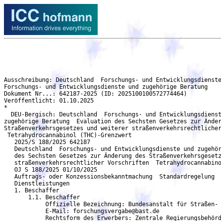
Ausschreibung: Deutschland  Forschungs- und Entwicklungsdienste und zugehörige Beratung  Evaluation des Sechsten Gesetzes zur Änderung des Straßenverkehrsgesetzes und weiterer straßenverkehrsrechtlicher Vorschriften  Tetrahydrocannabinol (THC)-Grenzwert - DEU-Bergisch
Forschungs- und Entwicklungsdienste und zugehörige Beratung
Dokument Nr...: 642187-2025 (ID: 2025100100572774464)
Veröffentlicht: 01.10.2025
*
  DEU-Bergisch: Deutschland  Forschungs- und Entwicklungsdienste und
zugehörige Beratung  Evaluation des Sechsten Gesetzes zur Änderung des
Straßenverkehrsgesetzes und weiterer straßenverkehrsrechtlicher Vorschriften
 Tetrahydrocannabinol (THC)-Grenzwert
   2025/S 188/2025 642187
   Deutschland  Forschungs- und Entwicklungsdienste und zugehörige Beratung  Evaluation
   des Sechsten Gesetzes zur Änderung des Straßenverkehrsgesetzes und weiterer
   straßenverkehrsrechtlicher Vorschriften  Tetrahydrocannabinol (THC)-Grenzwert
   OJ S 188/2025 01/10/2025
   Auftrags- oder Konzessionsbekanntmachung  Standardregelung
   Dienstleistungen
   1. Beschaffer
       1.1. Beschaffer
            Offizielle Bezeichnung: Bundesanstalt für Straßen- und Verkehrswesen
	    E-Mail: forschungsvergabe@bast.de
            Rechtsform des Erwerbers: Zentrale Regierungsbehörde
            Tätigkeit des öffentlichen Auftraggebers: Allgemeine öffentliche Verwaltung
   2. Verfahren
       2.1. Verfahren
            Titel: Evaluation des Sechsten Gesetzes zur Änderung des Straßenverkehrsgesetzes und
            weiterer straßenverkehrsrechtlicher Vorschriften  Tetrahydrocannabinol (THC)-Grenzwert
            Beschreibung: Durch das am 22.08.2024 in Kraft getretene sechste Gesetz zur Änderung des
            Straßenverkehrsgesetzes und weiterer straßenverkehrsrechtlicher Vorschriften wurde ein
            gesetzlicher THC-Grenzwert von 3,5 ng/ml im Blutserum im Straßenverkehr eingeführt. Ziel
            dieses Forschungsprojektes ist es zu ermitteln, ob und wie sich die Gesetzesänderung auf das
            Unfallgeschehen im Straßenverkehr, hier vor allem auf die Cannabis-bedingten
            Verkehrsunfälle allgemein und speziell bei Fahranfängern und jungen Fahrern und auf die
            Häufigkeit von Cannabisfahrten (DUIC und DUICA) ausgewirkt hat. Ferner, soweit vorhanden,
            sollen mögliche Änderungen in der poli