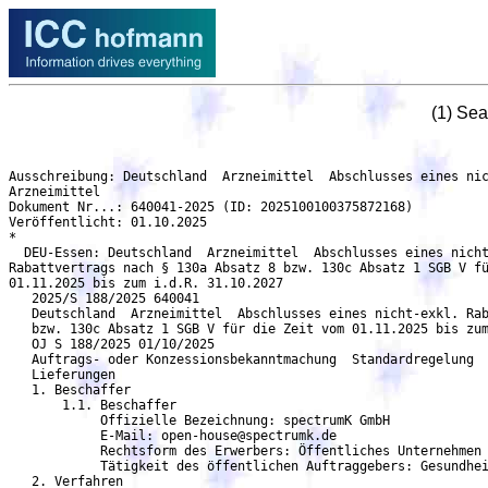
(1) Se
Ausschreibung: Deutschland  Arzneimittel  Abschlusses eines nicht-exkl. Rabattvertrags nach § 130a Absatz 8 bzw. 130c Absatz 1 SGB V für die Zeit vom 01.11.2025 bis zum i.d.R. 31.10.2027 - DEU-Essen
Arzneimittel
Dokument Nr...: 640041-2025 (ID: 2025100100375872168)
Veröffentlicht: 01.10.2025
*
  DEU-Essen: Deutschland  Arzneimittel  Abschlusses eines nicht-exkl.
Rabattvertrags nach § 130a Absatz 8 bzw. 130c Absatz 1 SGB V für die Zeit vom
01.11.2025 bis zum i.d.R. 31.10.2027
   2025/S 188/2025 640041
   Deutschland  Arzneimittel  Abschlusses eines nicht-exkl. Rabattvertrags nach § 130a Absatz 8
   bzw. 130c Absatz 1 SGB V für die Zeit vom 01.11.2025 bis zum i.d.R. 31.10.2027
   OJ S 188/2025 01/10/2025
   Auftrags- oder Konzessionsbekanntmachung  Standardregelung
   Lieferungen
   1. Beschaffer
       1.1. Beschaffer
	    Offizielle Bezeichnung: spectrumK GmbH
	    E-Mail: open-house@spectrumk.de
            Rechtsform des Erwerbers: Öffentliches Unternehmen
            Tätigkeit des öffentlichen Auftraggebers: Gesundheit
   2. Verfahren
       2.1. Verfahren
            Titel: Abschlusses eines nicht-exkl. Rabattvertrags nach § 130a Absatz 8 bzw. 130c Absatz 1
            SGB V für die Zeit vom 01.11.2025 bis zum i.d.R. 31.10.2027
	    Beschreibung: Die vorliegende Bekanntmachung dient dem Abschluss von
            Arzneimittelrabattverträgen gemäß §§ 130 a Abs. 8 bzw. 130c Abs. 1 SGB. Es handelt sich
            nicht um die Vergabe öffentlicher Aufträge im Sinne der Richtlinie 2014/24/EU bzw. der §§ 97
            ff GWB. Vertragspartner kann jeder pharmazeutische Unternehmer gemäß § 4 Abs. 18 AMG
            werden. Gemäß der Rechtsprechung des EuGH unterliegen derartige Zulassungsverfahren
	    nicht zwingend dem Vergaberecht, da aufgrund der fehlenden Auswahlentscheidung kein
	    Wettbewerb stattfindet. Die Bekanntmachung dient als Aufforderung zum Abschluss von
            Rabattverträgen mit für alle Vertragspartner gleich geltenden und nicht dispositiven
            Konditionen einschließlich der Festlegung des Rabattes. Der Vertragsschluss erfolgt durch
            Unterzeichnung der Vertragsunterlagen und Abgabe der geforderten Erklärungen, welche bei
            der benannten Kontaktstelle angefordert werden können.
	    Kennung des Verfahrens: 6e1bfca0-f64c-4443-bab6-a3ad8a89a885
	    Interne Kennung: 0000/0013
	    Verfahrensart: Offenes Verfahren
	    Das Verfahren wird beschleunigt: nein
     2.1.1. Zweck
	    Art des Auftrags: Lieferungen
	    Haupteinstufung (cpv): 33600000 Arzneimittel
     2.1.2. Erfüllungsort
	    Land, Gliederung (NUTS): Essen, Kreisfreie Stadt (DEA13)
	    Land: Deutschland
     2.1.4. Allgemeine Informationen
            Zusätzliche Informationen: Die spectrumK GmbH handelt im Namen der folgenden
	    gesetzlichen Krankenkassen: BIG Direkt Gesund, BKK 24, BKK B.Braun Aesculap, BKK Ernst
	    & Young, BKK EUREGIO, BKK evm, BKK EWE, BKK exklusiv, BKK Herkules, BKK Karl
	    Mayer, BKK Linde, BKK MAHLE, BKK Miele, Mobil Krankenkasse, BKK Pfaff, BKK Pfalz, BKK
	    PricewaterhouseCoopers, BKK ProVita, BKK Public, BKK Rieker.Ricosta.Weisser, BKK
	      Salzgitter, BKK SCHEUFELEN, 