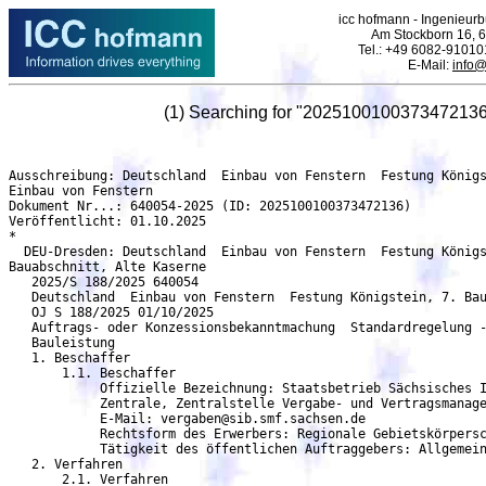
icc hofmann - Ingenieurbü
Am Stockborn 16, 6
Tel.: +49 6082-91010
E-Mail:
info@
(1) Searching for "2025100100373472136
Ausschreibung: Deutschland  Einbau von Fenstern  Festung Königstein, 7. Bauabschnitt, Alte Kaserne - DEU-Dresden
Einbau von Fenstern
Dokument Nr...: 640054-2025 (ID: 2025100100373472136)
Veröffentlicht: 01.10.2025
*
  DEU-Dresden: Deutschland  Einbau von Fenstern  Festung Königstein, 7.
Bauabschnitt, Alte Kaserne
   2025/S 188/2025 640054
   Deutschland  Einbau von Fenstern  Festung Königstein, 7. Bauabschnitt, Alte Kaserne
   OJ S 188/2025 01/10/2025
   Auftrags- oder Konzessionsbekanntmachung  Standardregelung - Änderungsbekanntmachung
   Bauleistung
   1. Beschaffer
       1.1. Beschaffer
            Offizielle Bezeichnung: Staatsbetrieb Sächsisches Immobilien- und Baumanagement,
	    Zentrale, Zentralstelle Vergabe- und Vertragsmanagement
	    E-Mail: vergaben@sib.smf.sachsen.de
            Rechtsform des Erwerbers: Regionale Gebietskörperschaft
            Tätigkeit des öffentlichen Auftraggebers: Allgemeine öffentliche Verwaltung
   2. Verfahren
       2.1. Verfahren
            Titel: Festung Königstein, 7. Bauabschnitt, Alte Kaserne
	    Beschreibung: Holzfenster
	    Kennung des Verfahrens: 17ffa807-f96d-4fa5-8383-efbb38b46b99
	    Interne Kennung: 25O40230
	    Verfahrensart: Offenes Verfahren
	    Das Verfahren wird beschleunigt: nein
     2.1.1. Zweck
	    Art des Auftrags: Bauleistung
	    Haupteinstufung (cpv): 45421132 Einbau von Fenstern
     2.1.2. Erfüllungsort
            Stadt: Königstein
	    Postleitzahl: 01824
            Land, Gliederung (NUTS): Sächsische Schweiz-Osterzgebirge (DED2F)
	    Land: Deutschland
     2.1.4. Allgemeine Informationen
            Zusätzliche Informationen: Die Eignung ist durch Eintragung in die Liste des Vereins für
            Präqualifikation von Bauunternehmen e.V. (Präqualifikationsverzeichnis) oder
            Eigenerklärungen gem. Formblatt 124 (Eigenerklärungen zur Eignung) nachzuweisen. Gelangt
            das Angebot eines nicht präqualifizierten Bieters in die engere Wahl, sind die unter
            Eignungskriterien angegebenenen Eigenerklärungen/Nachweise innerhalb der gesetzten
            angemessenen Frist nach Aufforderung vorzulegen. Beruft sich der Bieter zur Erfüllung des
            Auftrages auf die Fähigkeiten anderer Unternehmen, ist die jeweilige Nummer im
            Präqualifikationsverzeichnis oder es sind die Erklärungen gemäß Formblatt 124 auch für diese
            anderen Unternehmen auf Verlangen vorzulegen. Das Formblatt 124 ist erhältlich bei: Liegt
            den Vergabeunterlagen bei und ist zusätzlich verfügbar unter: https://www.sib.sachsen.de
	    /download/VVV/Eigenerklaerung_zur_Eignung_-_Formblatt_124_VHB_Bauleistungen.pdf
            WICHTIGER HINWEIS FÜR DIE VORLAGE DER EIGNUNGSNACHWEISE BEI
            PRÄQUALIFIZIERTEN UNTERNEHMEN: Bitte beachten Sie, dass im Falle der Bezugnahme
            auf die Präqualifikation Erklärungen und Nachweise, die in der PQ enthalten sind, aber nicht
	      den genannten Mindestanforderungen des Auftraggebers entsprechen, nicht nachgefordert
              werden können. Diese sind vom Bieter zusätzlich zur PQ-Nummer mit dem Angebot
	      einzureichen oder im PQ-Verzeichnis zu hinterlegen. 2.) VERGABEUNTERLAGEN: Die
              Vergabeunterlagen werden ausschließlich und kostenfrei auf der Vergabeplattform http://www.
	      sachsen-vergabe.de zum Download bereitgestellt. Ggf. erforderliche Nachsendungen und
              Änderungen von Vergabeunterlagen werden ebenfalls in diesem Portal in elektronischer Form
              zur Verfügung gestellt. 3.) BIETERANFRAGEN: Bieteranfragen sollen möglichst bis
              spätestens zum 26.09.2025 um 12:00 Uhr über die Vergabeplattform gestellt werden. Nicht
              rechtzeitig gestellte Bieteranfragen können unbeantwortet bleiben.
	      Rechtsgrundlage:
	      Richtlinie 2014/24/EU
	      vob-a-eu -
     2.1.6. Ausschlussgründe
            Quellen der Ausschlussgründe: Bekanntmachung
            Der Zahlungsunfähigkeit vergleichbare Lage gemäß nationaler Rechtsvorschriften: gesetzliche
	    Regelung
	    Korruption: gesetzliche Regelung
	    Beteiligung an einer kriminellen Vereinigung: gesetzliche Regelung
	    Vereinbarungen mit anderen Wirtschaftsteilnehmern zur Verzerrung des Wettbewerbs:
	    gesetzliche Regelung
            Verstoß gegen umweltrechtliche Verpflichtungen: gesetzliche Regelung
            Geldwäsche oder Terrorismusfinanzierung: gesetzliche Regelung
	    Betrug: gesetzliche Regelung
	    Kinderarbeit und andere Formen des Menschenhandels: gesetzliche Regelung
            Zahlungsunfähigkeit: gesetzliche Regelung
            Verstoß gegen arbeitsrechtliche Verpflichtungen: gesetzliche Regelung
            Verwaltung der Vermögenswerte durch einen Insolvenzverwalter: gesetzliche Regelung
	    Falsche Angaben, verweigerte Informationen, die nicht in der Lage sind, die erforderlichen
            Unterlagen vorzulegen, und haben vertrauliche Informationen über dieses Verfahren erhalten.:
	    gesetzliche Regelung
	    Interessenkonflikt aufgrund seiner Teilnahme an dem Vergabeverfahren: gesetzliche Regelung
	    Direkte oder indirekte Beteiligung an der Vorbereitung des Vergabeverfahrens: gesetzliche
	    Regelung
	    Schwerwiegendes berufliches Fehlverhalten: gesetzliche Regelung
	    Vorzeitige Beendigung, Schadensersatz oder andere vergleichbare Sanktionen: gesetzliche
	    Regelung
            Verstoß gegen sozialrechtliche Verpflichtungen: gesetzliche Regelung
            Verstoß gegen die Verpflichtung zur Entrichtung von Sozialversicherungsbeiträgen:
	    gesetzliche Regelung
            Einstellung 