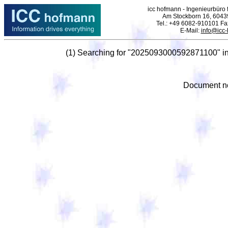
icc hofmann - Ingenieurbüro f
Am Stockborn 16, 6043
Tel.: +49 6082-910101 F
E-Mail:
info@icc
(1) Searching for "2025093000592871100" i
Document no