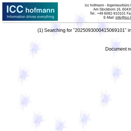
icc hofmann - Ingenieurbüro f
Am Stockborn 16, 6043
Tel.: +49 6082-910101 F
E-Mail:
info@icc
(1) Searching for "2025093000415069101" i
Document no