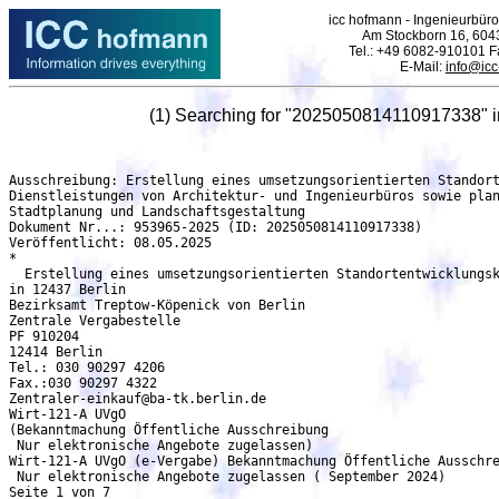
icc hofmann - Ingenieurbüro 
Am Stockborn 16, 6043
Tel.: +49 6082-910101 F
E-Mail:
info@icc
(1) Searching for "2025050814110917338" 
Ausschreibung: Erstellung eines umsetzungsorientierten Standortentwicklungskonzeptes - DEU-Berlin
Dienstleistungen von Architektur- und Ingenieurbüros sowie planungsbezogene Leistungen
Stadtplanung und Landschaftsgestaltung
Dokument Nr...: 953965-2025 (ID: 2025050814110917338)
Veröffentlicht: 08.05.2025
*
  Erstellung eines umsetzungsorientierten Standortentwicklungskonzeptes - Sportpark am Rodelberg - Neue Krugallee 219
in 12437 Berlin
Bezirksamt Treptow-Köpenick von Berlin
Zentrale Vergabestelle
PF 910204
12414 Berlin
Tel.: 030 90297 4206
Fax.:030 90297 4322
Zentraler-einkauf@ba-tk.berlin.de
Wirt-121-A UVgO
(Bekanntmachung Öffentliche Ausschreibung
 Nur elektronische Angebote zugelassen)
Wirt-121-A UVgO (e-Vergabe) Bekanntmachung Öffentliche Ausschreibung
 Nur elektronische Angebote zugelassen ( September 2024)
Seite 1 von 7
Datum
Vergabenummer Maßnahmenummer
Maßnahme
Leistung/CPV
Bekanntmachung Öffentliche Ausschreibung
1. Öffentlicher Auftraggeber
a)
b) Zur Angebotsabgabe auffordernde Stelle
c) Stelle bei der die Angebote einzureichen sind
Wie Buchstabe
Folgende Stelle:
b)
Stadtentwicklungsamt
Bezirksamt Treptow-Köpenick von Berlin
Erstellung eines umsetzungsorientierten Standortentwicklungskonzeptes - Sportpark am Rodelberg - Neue Krugallee 219 diverse
Projekte
Stadtentwicklungsamt FB Stadtplanung
TK 02062025-1100 M 244
29.04.2025
Wirt-121-A UVgO
(Bekanntmachung Öffentliche Ausschreibung
 Nur elektronische Angebote zugelassen)
Wirt-121-A UVgO (e-Vergabe) Bekanntmachung Öffentliche Ausschreibung
 Nur elektronische Angebote zugelassen (September 2024) Seite 2 von 7
d) Zuschlag erteilende Stelle
Wie Buchstabe
Folgende Stelle:
2. Verfahrensart
Öffentliche Ausschreibung gemäß Unterschwellenvergabeordnung (UVgO)
3. Form, in der die Angebote einzureichen sind:
Das Angebot ist in deutscher Sprache abzufassen.
Das Angebot muss vollständig sein und alle geforderten Angaben, Erklärungen enthalten.
Nebenangebote müssen als solche gekennzeichnet sein.
Ein nicht frist- oder formgerecht eingereichtes Angebot wird ausgeschlossen.
Angebote können abgegeben werden:
elektronisch in Textform.
elektronisch mit fortgeschrittener/m Signatur/Siegel.
elektronisch mit qualifizierter/m Signatur/Siegel.
Bei elektronischer Angebotsübermittlung in Textform ist der Bieter und die natürliche Person,
die die Erklärung abgibt, zu benennen; falls vorgegeben, ist das Angebot mit der geforderten
Signatur/ dem geforderten Siegel zu versehen. Das Angebot ist zusammen mit den Anlagen
bis zum Ablauf der Angebotsfrist über die Vergabeplattform der Vergabestelle zu übermitteln.
Modelle, Muster und Proben sind getrennt vom Angebot zu übersenden und müssen als zum
Angebot zugehörig gekennzeichnet werden.
Stelle bei der Modelle, Muster und Proben einzureichen sind:
wie Buchstabe 1.
folgende Stelle:
Werden die Modelle, Muster und Proben nach erfolgloser Beteiligung zurückerbeten, hat der
Bieter dies bei Abgabe des Angebotes mitzuteilen.
a)
Wirt-121-A UVgO
(Bekanntmachung Öffentliche Ausschreibung
 Nur elektronische Angebote zugelassen)
Wirt-121-A UVgO (e-Vergabe) Bekanntmachung Öffentliche Ausschreibung
 Nur elektronische Angebote zugelassen (September 2024) Seite 3 von 7
4. Zusatz für Bietergemeinschaften:
Bei Angeboten von Bietergemeinschaften, die sich im Auftragsfall zu Arbeitsgemeinschaften
zusammenschließen wollen, sind im Angebot die Mitglieder der Gemeinschaft und die
federführende Firma zu benennen.
Mit dem Angebot ist eine von allen Gemeinschaftsmitgliedern unterschriebene Erklärung
abzugeben, dass die federführende Firma als bevollmächtigter Vertreter die im Verzeichnis
aufgeführten Gemeinschaftsmitglieder gegenüber dem Auftraggeber vertritt und insbesondere
berechtigt ist, mit Wirkung für jedes Mitglied ohne Einschränkung Zahlungen anzunehmen,
sowie dass jedes Gemeinschaftsmitglied für die vertragsgemäße Ausführung der Leistung als
Gesamtschuldner haftet (siehe Formular Wirt-238 Erklärung der Bieter-/
Bewerbergemeinschaft).
Die Mitglieder der Bietergemeinschaft sind verpflichtet, die geforderten Erklärungen und
Nachweise jeweils für die zur Verfügung gestellten Leistungen und Kapazitäten im Rahmen
der Eignungsleihe zu erbringen.
5. Zusatz für ausländische Bieter:
Das Angebot sowie jeglicher Schriftverkehr mit dem Auftraggeber sind in deutscher Sprache
abzufassen.
Zugelassen ist auch die folgende Sprache:
Für die Ausführung der Leistung muss der Betrieb des Auftragnehmers, soweit er auf dem
Gebiet der Bundesrepublik Deutschland tätig wird, bei der deutschen für die Arbeiten
zuständigen Berufsgenossenschaft angemeldet sein; sofern dies gesetzlich vorgeschrieben
ist. Ist der Auftragnehmer aufgrund internationaler Vereinbarungen von dieser Verpflichtung
befreit, so hat er dies durch eine Bescheinigung der deutschen Berufsgenossenschaft zu
belegen.
Erklärungen und Nachweise sind grundsätzlich in deutscher Übersetzung vorzulegen.
Bieter mit Sitz außerhalb der Bundesrepublik Deutschland geben im Angebot bei der
Umsatzsteuer einen Betrag in Höhe von 0,-  ein.
Auf die Verpflichtung des Auftraggebers, bei Zuschlagserteilung die Umsatzsteuer des
ausländischen Auftragnehmers erforderlichenfalls von der Gegenleistung einzubehalten und
an das Finanzamt abzuführen, wird hingewiesen.
6. Maßnahmen zum Schutz der Vertraulichkeit sowie Informationen zum Zugriff auf die
Vergabeunterlagen
a) Maßnahmen zum Schutz der Vertraulichkeit:
b) Informationen zum Zugriff auf die Vergabeunterlagen: siehe Punkt 11.
Wirt-121-A UVgO
(Bekanntmachung Öffentliche Ausschreibung
 Nur elektronische Angebote zugelassen)
Wirt-121-A UVgO (e-Vergabe) Bekanntmachung Öffentliche Ausschreibung
 Nur elektronische Angebote zugelassen (September 2024) Seite 4 von 7
7. Art und Umfang der Leistung sowie Ort der Leistungserbringung
a) Art der Leistung:
b) Umfang der Leistung:
c) Ort der Leistung:
d) Ausführungszeit / Lieferung:
Beginn der Ausführung:
Vollendung der Ausführung:
Rahmenvereinbarung
8. Losweise Vergabe
nein
ja, Angebote sind möglich
nur für ein Los
für ein Los oder mehrere Lose
nur für alle Lose (alle Lose müssen angeboten werden)
nur für eine Losgruppe
für eine Losgruppe oder mehrere Losgruppen
für eine Kombination von Losen oder Losgruppen (siehe
Auftragsbekanntmachung bzw. Vergabeunterlagen)
Bei zugelassener Angebotsabgabe für mehr als ein Los:
Beschränkung der Zahl der Lose, für die ein Bieter den Zuschlag erhalten kann.
Höchstzahl der Lose:
(Zuschlagskriterien bei losweiser Vergabe siehe Punkt 16.)
Loslimitierung
Bei einer