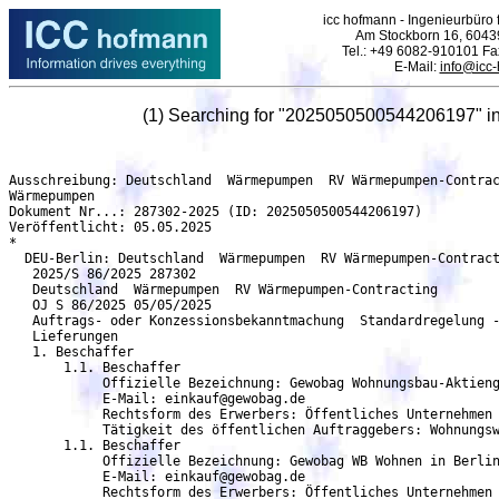
icc hofmann - Ingenieurbüro f
Am Stockborn 16, 6043
Tel.: +49 6082-910101 F
E-Mail:
info@icc
(1) Searching for "2025050500544206197" i
Ausschreibung: Deutschland  Wärmepumpen  RV Wärmepumpen-Contracting - DEU-Berlin
Wärmepumpen
Dokument Nr...: 287302-2025 (ID: 2025050500544206197)
Veröffentlicht: 05.05.2025
*
  DEU-Berlin: Deutschland  Wärmepumpen  RV Wärmepumpen-Contracting
   2025/S 86/2025 287302
   Deutschland  Wärmepumpen  RV Wärmepumpen-Contracting
   OJ S 86/2025 05/05/2025
   Auftrags- oder Konzessionsbekanntmachung  Standardregelung - Änderungsbekanntmachung
   Lieferungen
   1. Beschaffer
       1.1. Beschaffer
	    Offizielle Bezeichnung: Gewobag Wohnungsbau-Aktiengesellschaft Berlin
	    E-Mail: einkauf@gewobag.de
            Rechtsform des Erwerbers: Öffentliches Unternehmen
            Tätigkeit des öffentlichen Auftraggebers: Wohnungswesen und kommunale Einrichtungen
       1.1. Beschaffer
	    Offizielle Bezeichnung: Gewobag WB Wohnen in Berlin GmbH
	    E-Mail: einkauf@gewobag.de
            Rechtsform des Erwerbers: Öffentliches Unternehmen
            Tätigkeit des öffentlichen Auftraggebers: Wohnungswesen und kommunale Einrichtungen
       1.1. Beschaffer
	    Offizielle Bezeichnung: Gewobag PB Wohnen in Prenzlauer Berg GmbH
	    E-Mail: einkauf@gewobag.de
            Rechtsform des Erwerbers: Öffentliches Unternehmen
            Tätigkeit des öffentlichen Auftraggebers: Wohnungswesen und kommunale Einrichtungen
       1.1. Beschaffer
	    Offizielle Bezeichnung: Gewobag RS GmbH & Co. KG
	    E-Mail: einkauf@gewobag.de
            Rechtsform des Erwerbers: Öffentliches Unternehmen
            Tätigkeit des öffentlichen Auftraggebers: Wohnungswesen und kommunale Einrichtungen
       1.1. Beschaffer
	    Offizielle Bezeichnung: Gewobag KA GmbH & Co KG
	    E-Mail: einkauf@gewobag.de
            Rechtsform des Erwerbers: Öffentliches Unternehmen
            Tätigkeit des öffentlichen Auftraggebers: Wohnungswesen und kommunale Einrichtungen
       1.1. Beschaffer
	    Offizielle Bezeichnung: Potsdamer Str. 148 GmbH & Co KG
	    E-Mail: einkauf@gewobag.de
            Rechtsform des Erwerbers: Öffentliches Unternehmen
            Tätigkeit des öffentlichen Auftraggebers: Wohnungswesen und kommunale Einrichtungen
       1.1. Beschaffer
	    Offizielle Bezeichnung: Pallasseum Wohnbauten KG
	    E-Mail: einkauf@gewobag.de
            Rechtsform des Erwerbers: Öffentliches Unternehmen
            Tätigkeit des öffentlichen Auftraggebers: Wohnungswesen und kommunale Einrichtungen
       1.1. Beschaffer
	    Offizielle Bezeichnung: Gewobag EB Entwicklungs- und Baubetreuungsgesellschaft mbH
	      E-Mail: einkauf@gewobag.de
              Rechtsform des Erwerbers: Öffentliches Unternehmen
              Tätigkeit des öffentlichen Auftraggebers: Wohnungswesen und kommunale Einrichtungen
       1.1. Beschaffer
	    Offizielle Bezeichnung: Gewobag ED Energie- und Dienstleistungsgesellschaft mbH
	    E-Mail: einkauf@gewobag.de
            Rechtsform des Erwerbers: Öffentliches Unternehmen
            Tätigkeit des öffentlichen Auftraggebers: Wohnungswesen und kommunale Einrichtungen
   2. Verfahren
       2.1. Verfahren
            Titel: RV Wärmepumpen-Contracting
	    Beschreibung: Die Gewobag ist ein landeseigenes Wohnungsunternehmen des Landes Berlin
            mit über 70.000 Wohnungen, die im Eigentum der Gewobag sowie der Gewobag WB Wohnen
	    in Berlin GmbH, der Gewobag PB Wohnen in Prenzlauer Berg GmbH, der Gewobag EB
	    Entwicklungs- und Baubetreuungsgesellschaft mbH sowie der Gewobag KA GmbH & Co. KG
            (nachfolgend einzeln sonstige Gesellschaft und zusammen sonstige Gesellschaften)
            stehen. Eine sichere, preisgünstige, verbraucherfreundliche, effiziente, umweltverträgliche und
            treibhausgasneutrale Wärmeversorgung ist eines der Ziele der Gewobag. Im Jahr 2013 wurde
            die Gewobag Energiedienstleistungen GmbH (nachfolgend Gewobag ED) als eine
            hundertprozentige Tochtergesellschaft gegründet. Die Gewobag AG sowie die sonstigen
            Gesellschaften jeweils als Vermieterin haben die Wärmeversorgung seit der Gründung der
            Gewobag ED im Regelfall von einer Eigenversorgung unter Berücksichtigung der Vorgaben
            des § 556c BGB auf eine eigenständig gewerbliche Wärmelieferung umgestellt. Die Gewobag
            ED führt seit den Umstellungen die Wärmelieferung der Gewobag unter anderem auf Basis
            eines Betriebsführungs-Contracting und eines Anlagen-Contracting für den überwiegenden
            Gebäudebestand durch. Beim Betriebsführungs-Contracting befindet sich der Anlagenbestand
	    im Regel-fall im Eigentum der Gewobag oder den sonstigen Gesellschaften; beim Anlagen-
            Contracting ist das Eigentum auf die Gewobag ED übertragen worden. Auf der Grundlage des
            Rahmenvertrags sollen einige hundert Heizanlagen auf (mono-/bivalente) Wärmepumpen
            umgerüstet und in Betrieb genommen werden, mit der die Energieeffizienz der Wärme- und
            Trinkwarmwasserversorgung weiter gesteigert wird. Mit dem Rahmenvertrag werden für alle
            ausgewählten Contractoren die gleichen Rahmenbedingungen vereinbart, auf deren Basis die
            für die Einzelprojekte beauftragten Contractoren für einzelne Gebäude- und
            Wohnungsbestände der Gewobag und der sonstigen Gesellschaften die Wärme- und
            gegebenenfalls Warmwasserversorgung übernehmen und dafür entsprechend ihrer Planung
            Wärmepumpen sowie alle erforderlichen Nebenanlagen (nachstehend einheitlich Neuanlage
            oder Neuanlagen) planen, errichten, betreiben und instandhalten. Für eine Übergangszeit
            oder auch über längere Zeiträume, die projektspezifisch festgelegt werden, werden die
	    jeweiligen Altanlagen sowie die bestehenden Nebenanlagen (nachstehend einheitlich
            Bestandsanlage oder Bestandsanlagen) von der Gewobag ED betrieben. Mit der
            Inbetriebnahme der Neuanlagen und dem Beginn der Wärmelieferung aus den Neu-anlagen
            hat der Contractor die Bestandsanlagen zu übernehmen und auszubauen oder die
	    Bestandsanlage als Teil der Neuanlage in das Versorgungskonzept zu integrieren. Die
            Einzelaufträge werden im Regelfall als Wärmelieferverträge über einen Zeitraum von in der
	    Regel zehn Jahren geschlossen. Mit dem Ziel einer angemessenen Begrenzung der
            Wärmekosten für die Mieter soll die Möglichkeit geschaffen werden, die Abschreibungs- und
            Nutzungsdauer der Neuanlagen über beispielsweise 15 Jahre zu erstrecken, wobei der
	      Contractor wirtschaftlich dadurch abgesichert werden soll, dass er im Falle einer
              Vertragsbeendigung nach zehn Jahren einen Veräußerungsanspruch der Neuanlagen zum
              Sachzeitwert bekommt. Die Wärmelieferverträge werden auf der Grundlage des
	      Rahmenvertrags zwischen der Gewobag und den jeweiligen Contractoren als
	      Rahmenvertragsparteien vergabe-rechtskonform im Wettbewerb um die jeweiligen
              Einzelaufträge vergeben. Die Gewobag behält sich vor, die Wärmelieferverträge in einen
	      Basisvertrag unter Nutzung der Bestandsanlagen und einen Folgevertrag nach
              Inbetriebnahme der Wärmepumpen aufzuteilen; auch weitere Vertrags- und
              Gestaltungsoptionen sind möglich. Projektbezogen bleibt zugleich die Option vorbehalten, den
              Betrieb der Wärmepumpen mit PV-Anlagen und gegebenenfalls auch Batteriespeichern zu
              ergänzen. In diesen Fällen sind weitere Verträge, wie Miet- und Nutzflächenverträge für PV-
              Anlagen und Batteriespeicher, abzuschließen. Der Rahmenvertrag kommt mit allen
	      Contractoren, die im Rahmen der Ausschreibung einen Zuschlag erhalten, inhaltsgleich
              zustande. Es ist vorgesehen, mit maximal den 6 bestplatzierten Bietern, Rahmenverträge zum
              Wärmepumpen-Contracting 