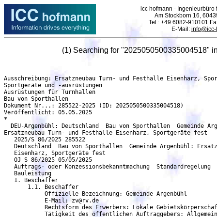
icc hofmann - Ingenieurbüro f
Am Stockborn 16, 6043
Tel.: +49 6082-910101 F
E-Mail:
info@icc
(1) Searching for "2025050500335004518" i
Ausschreibung: Ersatzneubau Turn- und Festhalle Eisenharz, Sportgeräte fest - DEU-Argenbühl
Sportgeräte und -ausrüstungen
Ausrüstungen für Turnhallen
Bau von Sporthallen
Dokument Nr...: 285522-2025 (ID: 2025050500335004518)
Veröffentlicht: 05.05.2025
*
  DEU-Argenbühl: Deutschland  Bau von Sporthallen  Gemeinde Argenbühl:
Ersatzneubau Turn- und Festhalle Eisenharz, Sportgeräte fest
   2025/S 86/2025 285522
   Deutschland  Bau von Sporthallen  Gemeinde Argenbühl: Ersatzneubau Turn- und Festhalle
   Eisenharz, Sportgeräte fest
   OJ S 86/2025 05/05/2025
   Auftrags- oder Konzessionsbekanntmachung  Standardregelung
   Bauleistung
   1. Beschaffer
       1.1. Beschaffer
            Offizielle Bezeichnung: Gemeinde Argenbühl
	    E-Mail: zv@rv.de
            Rechtsform des Erwerbers: Lokale Gebietskörperschaft
            Tätigkeit des öffentlichen Auftraggebers: Allgemeine öffentliche Verwaltung
   2. Verfahren
       2.1. Verfahren
            Titel: Gemeinde Argenbühl: Ersatzneubau Turn- und Festhalle Eisenharz, Sportgeräte fest
            Beschreibung: Sportgeräte fest
	    Kennung des Verfahrens: bdac9a41-acbe-4e43-8734-13e9fc7dd363
	    Interne Kennung: 25-104-ZV
	    Verfahrensart: Offenes Verfahren
	    Das Verfahren wird beschleunigt: nein
     2.1.1. Zweck
	    Art des Auftrags: Bauleistung
	    Haupteinstufung (cpv): 45212225 Bau von Sporthallen
            Zusätzliche Einstufung (cpv): 37400000 Sportgeräte und -ausrüstungen, 37420000
            Ausrüstungen für Turnhallen
     2.1.2. Erfüllungsort
            Stadt: Argenbühl
	    Postleitzahl: 88260
	    Land, Gliederung (NUTS): Ravensburg (DE148)
	    Land: Deutschland
     2.1.4. Allgemeine Informationen
	    Rechtsgrundlage:
	    Richtlinie 2014/24/EU
	    vob-a-eu -
     2.1.6. Ausschlussgründe
            Der Zahlungsunfähigkeit vergleichbare Lage gemäß nationaler Rechtsvorschriften: Darüber
            hinaus gelten sämtliche in den Vergabeunterlagen genannten Ausschlussgründe,
            insbesondere die gesetzlichen Ausschlussgründe nach §§123 bis 126 GWB. §§123 bis 126
	    GWB.
	    Korruption:
	    Beteiligung an einer kriminellen Vereinigung:
	    Vereinbarungen mit anderen Wirtschaftsteilnehmern zur Verzerrung des Wettbewerbs:
            Verstoß gegen umweltrechtliche Verpflichtungen:
              Geldwäsche oder Terrorismusfinanzierung:
              Betrugsbekämpfung:
	      Kinderarbeit und andere Formen des Menschenhandels:
              Zahlungsunfähigkeit:
              Verstoß gegen arbeitsrechtliche Verpflichtungen:
              Verwaltung der Vermögenswerte durch einen Insolvenzverwalter:
	      Falsche Angaben, verweigerte Informationen, die nicht in der Lage sind, die erforderlichen
              Unterlagen vorzulegen, und haben vertrauliche Informationen über dieses Verfahren erhalten.:
	      Interessenkonflikt aufgrund seiner Teilnahme an dem Vergabeverfahren:
	      Direkte oder indirekte Beteiligung an der Vorbereitung des Vergabeverfahrens:
              Schwere Verfehlung im Rahmen der beruflichen Tätigkeit:
	      Vorzeitige Beendigung, Schadensersatz oder andere vergleichbare Sanktionen:
              Verstoß gegen sozialrechtliche Verpflichtungen:
              Zahlung der Sozialversicherungsbeiträge:
              Einstellung der gewerblichen Tätigkeit:
	      Entrichtung von Steuern:
              Terroristische Straftaten oder Straftaten im Zusammenhang mit terroristischen Aktivitäten:
   5. Los
       5.1. Los: LOT-0000
            Titel: Gemeinde Argenbühl: Ersatzneubau Turn- und Festhalle Eisenharz, Sportgeräte fest
            Beschreibung: - 3 St Sprossenwände - 1 St Multischaukel - 2 St Kletteranlagen - 5 St
            Basketballanlagen - Haken, Hülsen und Schienen für baus. Sportgeräte
	    Interne Kennung: LOT-0000
     5.1.1. Zweck
	    Art des Auftrags: Bauleistung
	    Haupteinstufung (cpv): 45212225 Bau von Sporthallen
            Zusätzliche Einstufung (cpv): 37400000 Sportgeräte und -ausrüstungen, 37420000
            Ausrüstungen für Turnhallen
     5.1.2. Erfüllungsort
            Stadt: Argenbühl
	    Postleitzahl: 88260
	    Land, Gliederung (NUTS): Ravensburg (DE148)
	    Land: Deutschland
     5.1.3. Geschätzte Dauer
	    Datum des Beginns: 07/01/2026
	    Enddatum der Laufzeit: 20/03/2026
     5.1.6. Allgemeine Informationen
	    Vorbehaltene Teilnahme: Teilnahme ist nicht vorbehalten.
            Die Namen und beruflichen Qualifikationen des zur Auftragsausführung eingesetzten
	    Personals sind anzugeben: Nicht erforderlich
	    Auftragsvergabeprojekt nicht aus EU-Mitteln finanziert
            Die Beschaffung fällt unter das Übereinkommen über das öffentliche Beschaffungswesen: ja
            Diese Auftragsvergabe ist auch für kleine und mittlere Unternehmen (KMU) geeignet: nein
     5.1.7. Strategische Auftragsvergabe
	      Ziel der strategischen Auftragsvergabe: Keine strategische Beschaffung
     5.1.9. Eignungskriterien
	    Kriterium:
            Art: Eignung zur Berufsausübung
	      Kriterium:
              Art: Wirtschaftliche und finanzielle Leistungsfähigkeit
	      Kriterium:
              Art: Technische und berufliche Leistungsfähigkeit
    5.1.10. Zuschlagskriterien
	    Kriterium:
	    Art: Preis
	    Bezeichnung: Preis
	    Beschreibung: Die Zuschlagskriterien sind 100 Prozent Preis
	    Kategorie des Gewicht-Zuschlagskriteriums: Gewichtung (Prozentanteil, genau)
            Zuschlagskriterium  Zahl: 100,00
    5.1.11. Auftragsunterlagen
            Sprachen, in denen die Auftragsunterlagen offiziell verfügbar sind: Deutsch
	    Internetadresse der Auftragsunterlagen: https://www.vergabe24.de/vergabeunterlagen/54321-
	    Tender-19662b8da20-1532498b1dabc7ca
    5.1.12. Bedingungen für die Auftragsvergabe
            Bedingungen für die Einreichung:
            Elektronische Einreichung: Zulässig
            Adresse für die Einreichung: https://www.vergabe24.de/
            Sprachen, in denen Angebote oder Teilnahmeanträge eingereicht werden können: Deutsch
            Elektronischer Katalog: Nicht zulässig
            Varianten: Nicht zulässig
            Die Bieter können mehrere Angebote einreichen: Nicht zulässig
            Frist für den Eingang der Angebote: 17/06/2025 09:30:00 (UTC+2) Eastern European Time,
	    Central European Summer Time
            Informationen, die nach Ablauf der Einreichungsfrist ergänzt werden können:
            Nach Ermessen des Käufers können alle fehlenden Bieterunterlagen nach Fristablauf
	    nachgereicht werden.
            Zusätzliche Informationen: ---
            Informationen über die öffentliche Angebotsöffnung:
            Eröffnungsdatum: 17/06/2025 09:30:00 (UTC+2) Eastern European Time, Central European
	    Summer Time
            Ort: Landratsamt Ravensburg Brielmayerstraße 2 88250 Weingarten Deutschland
            Zusätzliche Informationen: Bei EU-Verfahren sind keine Bieter bei der 